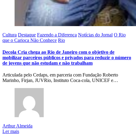
Cultura
Destaque
Fazendo a Diferença
Notícias do Jornal
O Rio
que o Carioca Não Conhece
Rio
Decola Cria chega ao Rio de Janeiro com o objetivo de
mobilizar parceiros públicos e privados para reduzir o número
de jovens que não estudam e não trabalham
Articulada pelo Cedaps, em parceria com Fundação Roberto
Marinho, Firjan, JUVRio, Instituto Coca-cola, UNICEF e…
Arthur Almeida
Ler mais