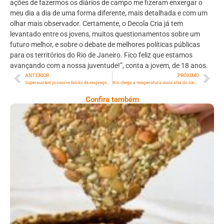
ações de fazermos os diários de campo me fizeram enxergar o
meu dia a dia de uma forma diferente, mais detalhada e com um
olhar mais observador. Certamente, o Decola Cria já tem
levantado entre os jovens, muitos questionamentos sobre um
futuro melhor, e sobre o debate de melhores políticas públicas
para os territórios do Rio de Janeiro. Fico feliz que estamos
avançando com a nossa juventude!”, conta a jovem, de 18 anos.
ANTERIOR
PRÓXIMO
Supermarket promove feirão de empregos na Cidade Nova com mais de 1.500 vagas
Rio chega a temperatura mais alta do inverno
Confira também
Comer Bem: Cracker De Sementes