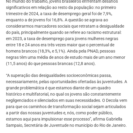
No mundo do trabalho, jovens brasileiros enfrentam desafios
significativos em relação ao resto da população: no primeiro
trimestre de 2024, a taxa de desemprego geral foi de 7,9%,
enquanto a de jovens foi 16,8%. A questão se agrava ao
considerarmos marcadores sociais que retratam a desigualdade
do país, principalmente quando se refere ao racismo estrutural:
em 2023, a taxa de desemprego para jovens mulheres negras
entre 18 e 24 anos era três vezes maior que o percentual de
homens brancos (18,3%, e 5,1%). Ainda pela PNAD, pessoas
negras têm uma média de anos de estudo mais de um ano menor
(11,5 anos) do que pessoas brancas (12,8 anos).
“A superação das desigualdades socioeconômicas passa,
necessariamente, pelas oportunidades ofertadas às juventudes. A
grande problemática é que estamos diante de um quadro
histórico e multifatorial, no qual os jovens são constantemente
negligenciados e silenciados em suas necessidades. O Decola vem
para que os caminhos de transformação social sejam articulados
a partir das nossas juventudes e, nós, como poder público,
estamos aqui para impulsionar esse processo”, afirma Gabriella
Sampaio, Secretária de Juventude no município do Rio de Janeiro.