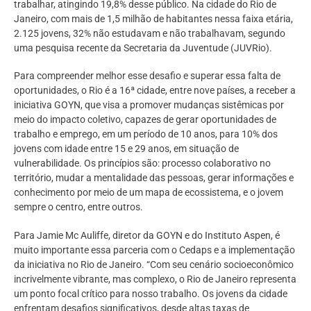
trabalhar, atingindo 19,8% desse público. Na cidade do Rio de
Janeiro, com mais de 1,5 milhão de habitantes nessa faixa etária,
2.125 jovens, 32% não estudavam e não trabalhavam, segundo
uma pesquisa recente da Secretaria da Juventude (JUVRio).
Para compreender melhor esse desafio e superar essa falta de
oportunidades, o Rio é a 16ª cidade, entre nove países, a receber a
iniciativa GOYN, que visa a promover mudanças sistêmicas por
meio do impacto coletivo, capazes de gerar oportunidades de
trabalho e emprego, em um período de 10 anos, para 10% dos
jovens com idade entre 15 e 29 anos, em situação de
vulnerabilidade. Os princípios são: processo colaborativo no
território, mudar a mentalidade das pessoas, gerar informações e
conhecimento por meio de um mapa de ecossistema, e o jovem
sempre o centro, entre outros.
Para Jamie Mc Auliffe, diretor da GOYN e do Instituto Aspen, é
muito importante essa parceria com o Cedaps e a implementação
da iniciativa no Rio de Janeiro. “Com seu cenário socioeconômico
incrivelmente vibrante, mas complexo, o Rio de Janeiro representa
um ponto focal crítico para nosso trabalho. Os jovens da cidade
enfrentam desafios significativos, desde altas taxas de