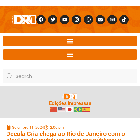
Edições impressas
Setembro 11, 2024
2:00 pm
Decola Cria chega ao Rio de Janeiro com o
objetivo de mobilizar parceiros públicos e