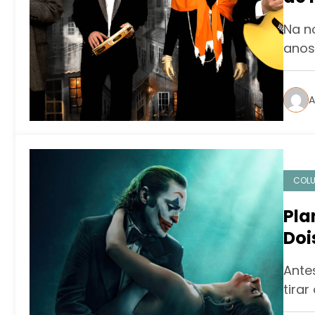
pa
Na n
anos
A
COL
Pla
Doi
Antes
tirar