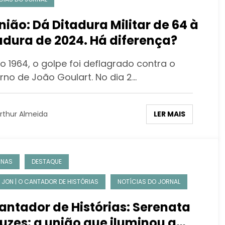
nião: Dá Ditadura Militar de 64 à
adura de 2024. Há diferença?
o 1964, o golpe foi deflagrado contra o
rno de João Goulart. No dia 2…
LER MAIS
rthur Almeida
UNAS
DESTAQUE
I JON | O CANTADOR DE HISTÓRIAS
NOTÍCIAS DO JORNAL
antador de Histórias: Serenata
luzes: a união que iluminou a