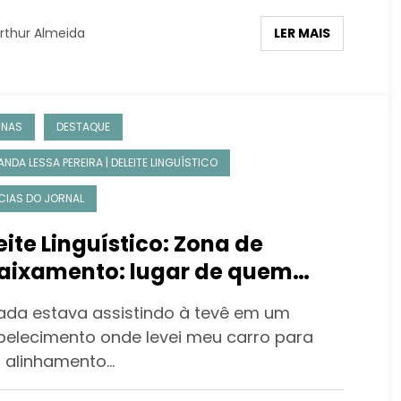
LER MAIS
rthur Almeida
UNAS
DESTAQUE
NDA LESSA PEREIRA | DELEITE LINGUÍSTICO
CIAS DO JORNAL
eite Linguístico: Zona de
aixamento: lugar de quem
uece a vírgula
ada estava assistindo à tevê em um
belecimento onde levei meu carro para
r alinhamento…