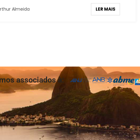
LER MAIS
rthur Almeida
mos associados à: