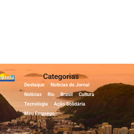
Categorias
Destaque
Notícias do Jornal
Notícias
Rio
Brasil
Cultura
Tecnologia
Ação Solidária
Meu Emprego