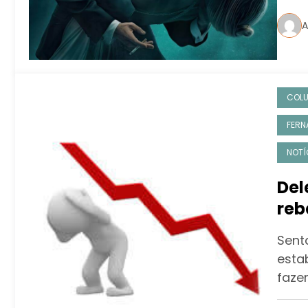
A
COL
FERNA
NOTÍ
Del
reb
esq
Sent
esta
faze