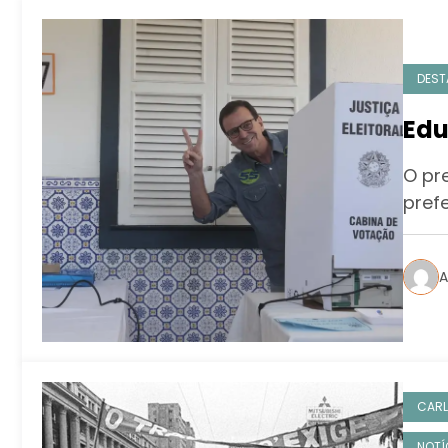
DEST
Edu
O pre
pref
A
CARL
NOTÍ