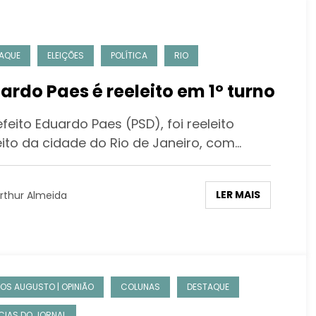
AQUE
ELEIÇÕES
POLÍTICA
RIO
ardo Paes é reeleito em 1º turno
feito Eduardo Paes (PSD), foi reeleito
eito da cidade do Rio de Janeiro, com…
LER MAIS
rthur Almeida
OS AUGUSTO | OPINIÃO
COLUNAS
DESTAQUE
CIAS DO JORNAL