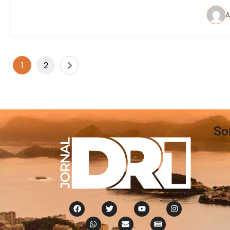
A
1
2
So