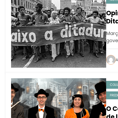
Opi
Dit
Març
gove
A
COL
FRED
O C
de 