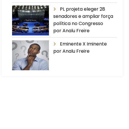
PL projeta eleger 28
senadores e ampliar força
política no Congresso
por Analu Freire
Eminente X Iminente
por Analu Freire