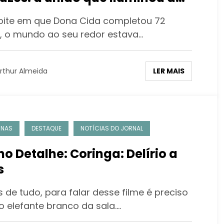
ndemia
oite em que Dona Cida completou 72
, o mundo ao seu redor estava…
LER MAIS
rthur Almeida
UNAS
DESTAQUE
NOTÍCIAS DO JORNAL
no Detalhe: Coringa: Delírio a
s
 de tudo, para falar desse filme é preciso
 o elefante branco da sala.…