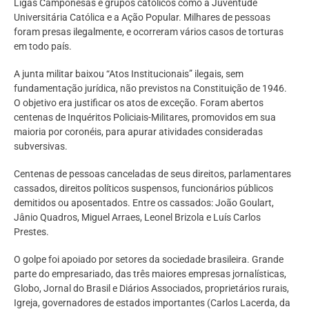
Ligas Camponesas e grupos católicos como a Juventude
Universitária Católica e a Ação Popular. Milhares de pessoas
foram presas ilegalmente, e ocorreram vários casos de torturas
em todo país.
A junta militar baixou “Atos Institucionais” ilegais, sem
fundamentação jurídica, não previstos na Constituição de 1946.
O objetivo era justificar os atos de exceção. Foram abertos
centenas de Inquéritos Policiais-Militares, promovidos em sua
maioria por coronéis, para apurar atividades consideradas
subversivas.
Centenas de pessoas canceladas de seus direitos, parlamentares
cassados, direitos políticos suspensos, funcionários públicos
demitidos ou aposentados. Entre os cassados: João Goulart,
Jânio Quadros, Miguel Arraes, Leonel Brizola e Luís Carlos
Prestes.
O golpe foi apoiado por setores da sociedade brasileira. Grande
parte do empresariado, das três maiores empresas jornalísticas,
Globo, Jornal do Brasil e Diários Associados, proprietários rurais,
Igreja, governadores de estados importantes (Carlos Lacerda, da