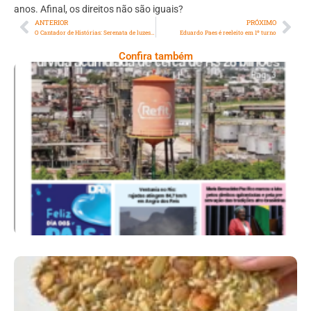
anos. Afinal, os direitos não são iguais?
ANTERIOR
PRÓXIMO
O Cantador de Histórias: Serenata de luzes: a união que iluminou a pandemia
Eduardo Paes é reeleito em 1º turno
Confira também
Ano X – Número 367 08 A 14 De Agosto De
2026