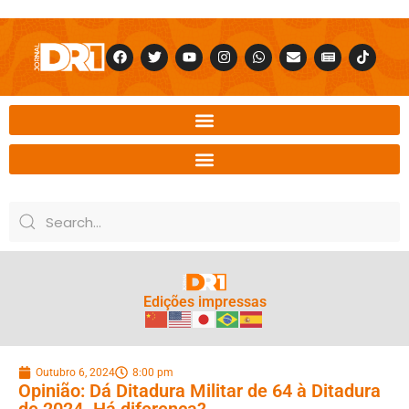
Edições impressas
Outubro 6, 2024
8:00 pm
Opinião: Dá Ditadura Militar de 64 à Ditadura
de 2024. Há diferença?