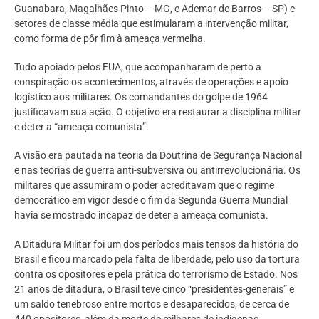
Guanabara, Magalhães Pinto – MG, e Ademar de Barros – SP) e
setores de classe média que estimularam a intervenção militar,
como forma de pôr fim à ameaça vermelha.
Tudo apoiado pelos EUA, que acompanharam de perto a
conspiração os acontecimentos, através de operações e apoio
logístico aos militares. Os comandantes do golpe de 1964
justificavam sua ação. O objetivo era restaurar a disciplina militar
e deter a “ameaça comunista”.
A visão era pautada na teoria da Doutrina de Segurança Nacional
e nas teorias de guerra anti-subversiva ou antirrevolucionária. Os
militares que assumiram o poder acreditavam que o regime
democrático em vigor desde o fim da Segunda Guerra Mundial
havia se mostrado incapaz de deter a ameaça comunista.
A Ditadura Militar foi um dos períodos mais tensos da história do
Brasil e ficou marcado pela falta de liberdade, pelo uso da tortura
contra os opositores e pela prática do terrorismo de Estado. Nos
21 anos de ditadura, o Brasil teve cinco “presidentes-generais” e
um saldo tenebroso entre mortos e desaparecidos, de cerca de
440 opositores, além da morte de milhares de indígenas.