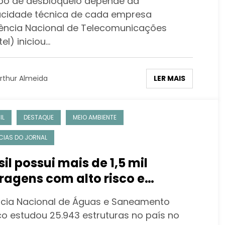
o de desbloqueio depende da
cidade técnica de cada empresa
ência Nacional de Telecomunicações
el) iniciou…
LER MAIS
rthur Almeida
IL
DESTAQUE
MEIO AMBIENTE
CIAS DO JORNAL
sil possui mais de 1,5 mil
ragens com alto risco e
encial de dano em caso de
cia Nacional de Águas e Saneamento
pimento, afirma pesquisa
co estudou 25.943 estruturas no país no