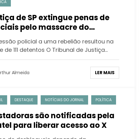
TICA
tiça de SP extingue penas de
iciais pelo massacre do
andiru
essão policial a uma rebelião resultou na
 de 111 detentos O Tribunal de Justiça…
LER MAIS
rthur Almeida
IL
DESTAQUE
NOTÍCIAS DO JORNAL
POLÍTICA
stadoras são notificadas pela
tel para liberar acesso ao X