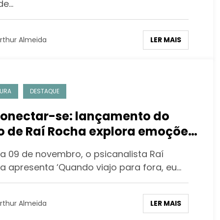
de…
LER MAIS
rthur Almeida
URA
DESTAQUE
onectar-se: lançamento do
ro de Raí Rocha explora emoções
utoestima
ia 09 de novembro, o psicanalista Raí
a apresenta ‘Quando viajo para fora, eu…
LER MAIS
rthur Almeida