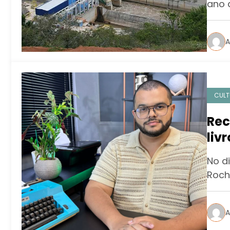
ano 
A
CULT
Rec
liv
e a
No d
Roch
A