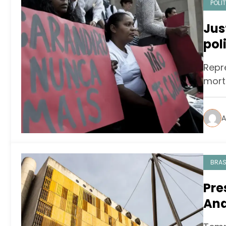
POLÍ
Jus
pol
Car
Repr
morte
A
BRAS
Pre
Ana