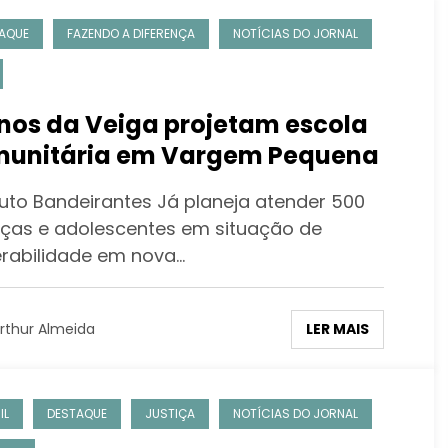
AQUE
FAZENDO A DIFERENÇA
NOTÍCIAS DO JORNAL
nos da Veiga projetam escola
unitária em Vargem Pequena
ituto Bandeirantes Já planeja atender 500
nças e adolescentes em situação de
erabilidade em nova…
LER MAIS
rthur Almeida
IL
DESTAQUE
JUSTIÇA
NOTÍCIAS DO JORNAL