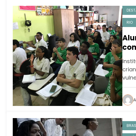
DEST
RIO
Alu
com
Inst
cria
vuln
A
BRAS