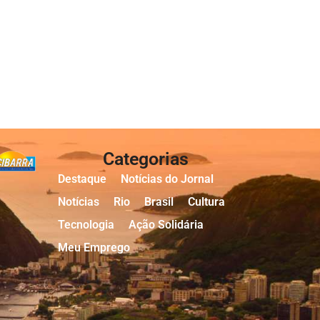
Categorias
Destaque
Notícias do Jornal
Notícias
Rio
Brasil
Cultura
Tecnologia
Ação Solidária
Meu Emprego