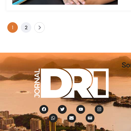
1
2
So