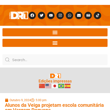
Edições impressas
Outubro 9, 2024
5:00 pm
Alunos da Veiga projetam escola comunitária
em Vargem Pequena