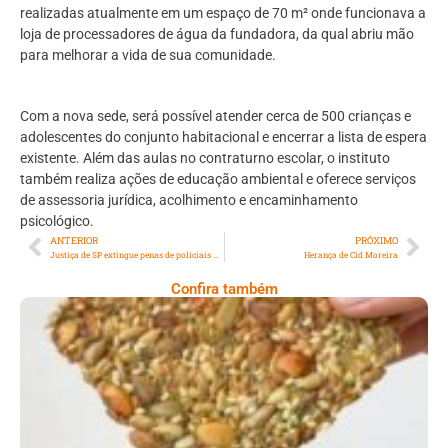
realizadas atualmente em um espaço de 70 m² onde funcionava a
loja de processadores de água da fundadora, da qual abriu mão
para melhorar a vida de sua comunidade.
Com a nova sede, será possível atender cerca de 500 crianças e
adolescentes do conjunto habitacional e encerrar a lista de espera
existente. Além das aulas no contraturno escolar, o instituto
também realiza ações de educação ambiental e oferece serviços
de assessoria jurídica, acolhimento e encaminhamento
psicológico.
ANTERIOR
PRÓXIMO
Justiça de SP extingue penas de policiais pelo massacre do Carandiru
Herança de Cid Moreira
Confira também
Comer Bem: Cracker De Sementes