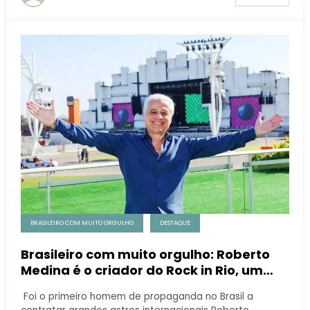
BRASILEIRO COM MUITO ORGULHO
DESTAQUE
Brasileiro com muito orgulho: Roberto
Medina é o criador do Rock in Rio, um
dos maiores e mais emblemáticos
Foi o primeiro homem de propaganda no Brasil a
festivais de música do mundo