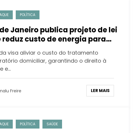
AQUE
POLÍTICA
 de Janeiro publica projeto de lei
 reduz custo de energia para
ílias com pacientes
da visa aliviar o custo do tratamento
piratórios
ratório domiciliar, garantindo o direito à
e e…
LER MAIS
nalu Freire
AQUE
POLÍTICA
SAÚDE