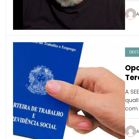
A
DEST
Opo
Ter
A SE
qual
com 
A