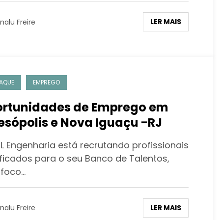
LER MAIS
nalu Freire
AQUE
EMPREGO
rtunidades de Emprego em
esópolis e Nova Iguaçu -RJ
EL Engenharia está recrutando profissionais
ificados para o seu Banco de Talentos,
foco…
LER MAIS
nalu Freire