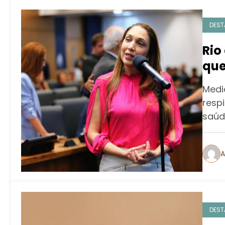
DEST
Rio
que
fam
Medi
res
respi
saúd
A
DEST