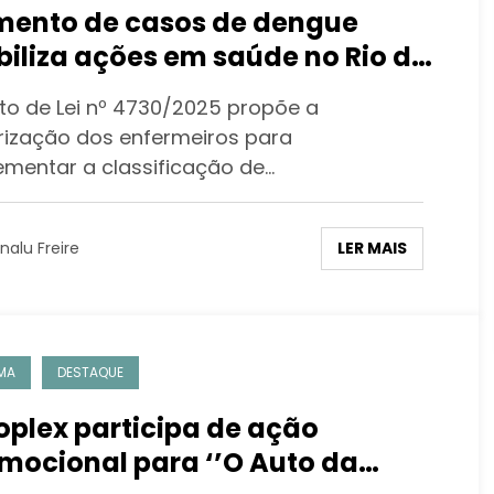
ento de casos de dengue
iliza ações em saúde no Rio de
eiro
eto de Lei nº 4730/2025 propõe a
rização dos enfermeiros para
ementar a classificação de…
LER MAIS
nalu Freire
MA
DESTAQUE
oplex participa de ação
mocional para ‘’O Auto da