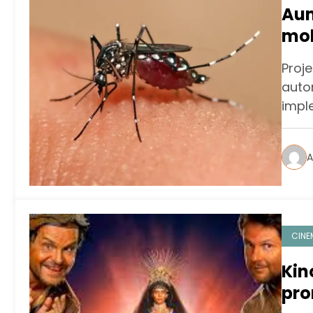
Aum
mob
Jan
Proj
auto
impl
A
CINE
Kin
pro