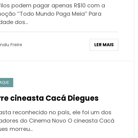
padecida 2’’
filos podem pagar apenas R$10 com a
oção ‘’Todo Mundo Paga Meia’’ Para
cidade dos…
LER MAIS
nalu Freire
AQUE
re cineasta Cacá Diegues
asta reconhecido no país, ele foi um dos
adores do Cinema Novo O cineasta Cacá
ues morreu…