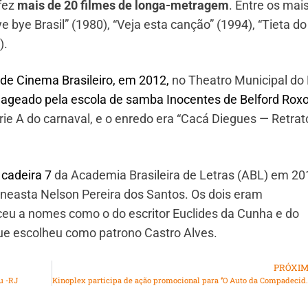
 fez
mais de 20 filmes de longa-metragem
. Entre os mai
e bye Brasil” (1980), “Veja esta canção” (1994), “Tieta do
).
e Cinema Brasileiro, em 2012,
no Theatro Municipal do 
ageado pela escola de samba Inocentes de Belford Rox
ie A do carnaval, e o enredo era “Cacá Diegues — Retrat
 cadeira 7
da Academia Brasileira de Letras (ABL) em 20
ineasta Nelson Pereira dos Santos. Os dois eram
nceu a nomes como o do escritor Euclides da Cunha e do
ue escolheu como patrono Castro Alves.
PRÓXI
u -RJ
Kinoplex participa de ação promo