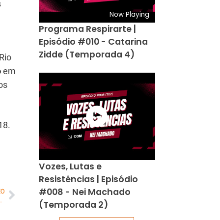
s
Now Playing
Programa Respirarte |
Episódio #010 - Catarina
Zidde (Temporada 4)
Rio
o
em
os
18.
Vozes, Lutas e
Resistências | Episódio
#008 - Nei Machado
MO
cional para ‘’O Auto da Compadecida 2’’
(Temporada 2)