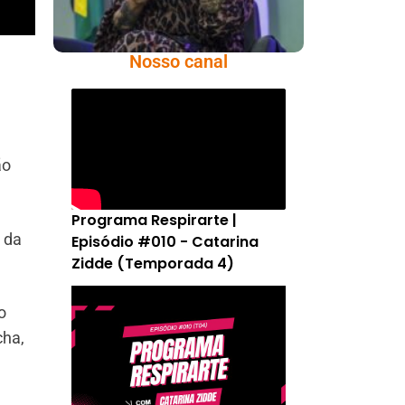
Nosso canal
ão
Programa Respirarte |
 da
Episódio #010 - Catarina
Zidde (Temporada 4)
o
cha,