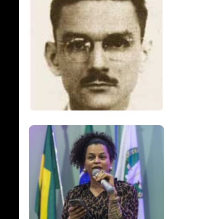
Mário Alves, Um Dos
Principais
Opositores Da
Ditadura Militar
Brasileira
Neon Cunha,
Referência Na
Defesa Dos Direitos
Da População
LGBTQIAPN+