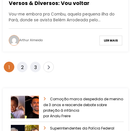
Versos & Diversos: Vou voltar
Vou-me embora pra Combu, aquela pequena ilha do
Pará, donde se avista Belém Arrodeada pelo…
Arthur Almeida
LER MAIS
1
2
3
Comoção marca despedida de menino
de 3 anos e reacende debate sobre
proteção à infância
por Analu Freire
Superintendentes da Polícia Federal