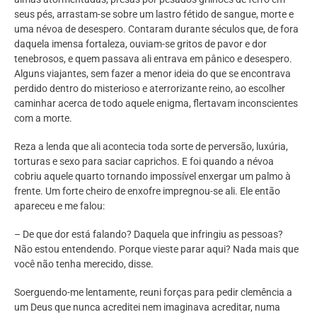
seus pés, arrastam-se sobre um lastro fétido de sangue, morte e
uma névoa de desespero. Contaram durante séculos que, de fora
daquela imensa fortaleza, ouviam-se gritos de pavor e dor
tenebrosos, e quem passava ali entrava em pânico e desespero.
Alguns viajantes, sem fazer a menor ideia do que se encontrava
perdido dentro do misterioso e aterrorizante reino, ao escolher
caminhar acerca de todo aquele enigma, flertavam inconscientes
com a morte.
Reza a lenda que ali acontecia toda sorte de perversão, luxúria,
torturas e sexo para saciar caprichos. E foi quando a névoa
cobriu aquele quarto tornando impossível enxergar um palmo à
frente. Um forte cheiro de enxofre impregnou-se ali. Ele então
apareceu e me falou:
– De que dor está falando? Daquela que infringiu as pessoas?
Não estou entendendo. Porque vieste parar aqui? Nada mais que
você não tenha merecido, disse.
Soerguendo-me lentamente, reuni forças para pedir clemência a
um Deus que nunca acreditei nem imaginava acreditar, numa