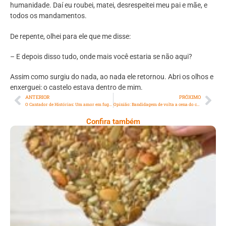
humanidade. Daí eu roubei, matei, desrespeitei meu pai e mãe, e
todos os mandamentos.
De repente, olhei para ele que me disse:
– E depois disso tudo, onde mais você estaria se não aqui?
Assim como surgiu do nada, ao nada ele retornou. Abri os olhos e
enxerguei: o castelo estava dentro de mim.
ANTERIOR
PRÓXIMO
O Cantador de Histórias: Um amor em fuga no Mercadão de São Paulo
Opinião: Bandidagem de volta a cena do crime!
Confira também
Comer Bem: Cracker De Sementes