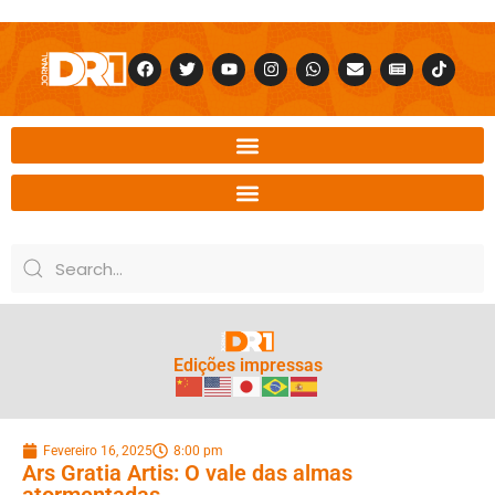
Edições impressas
Fevereiro 16, 2025
8:00 pm
Ars Gratia Artis: O vale das almas
atormentadas