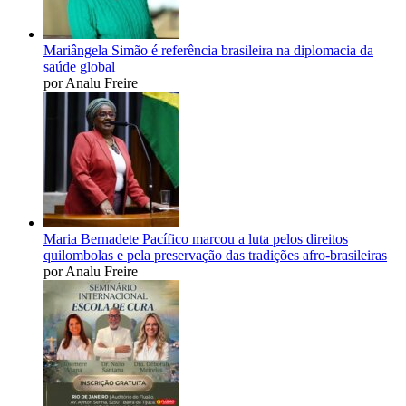
Mariângela Simão é referência brasileira na diplomacia da
saúde global
por Analu Freire
Maria Bernadete Pacífico marcou a luta pelos direitos
quilombolas e pela preservação das tradições afro-brasileiras
por Analu Freire