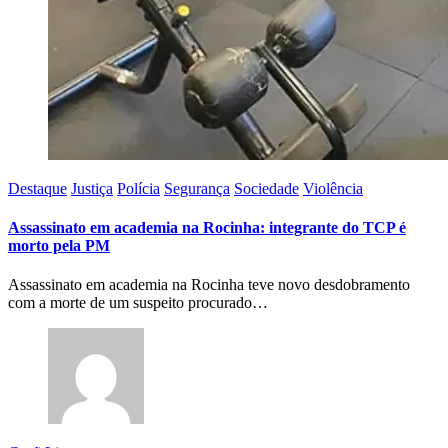
Destaque
Justiça
Polícia
Segurança
Sociedade
Violência
Assassinato em academia na Rocinha: integrante do TCP é
morto pela PM
Assassinato em academia na Rocinha teve novo desdobramento
com a morte de um suspeito procurado…