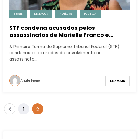
BRASIL
DESTAQUE
NOTÍCIAS
POLÍTICA
STF condena acusados pelos
assassinatos de Marielle Franco e
Anderson Gomes
A Primeira Turma do Supremo Tribunal Federal (STF)
condenou os acusados de envolvimento no
assassinato…
Analu Freire
LER MAIS
1
2