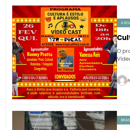
A BO
Cul
O pr
Víde
A
BRAS