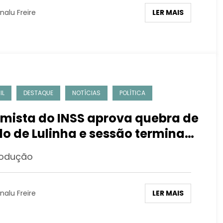
LER MAIS
nalu Freire
IL
DESTAQUE
NOTÍCIAS
POLÍTICA
 mista do INSS aprova quebra de
ilo de Lulinha e sessão termina
tumulto
odução
LER MAIS
nalu Freire