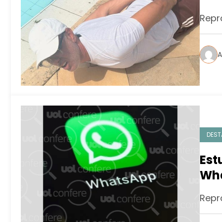
Repr
A
DEST
Est
Wha
Repr