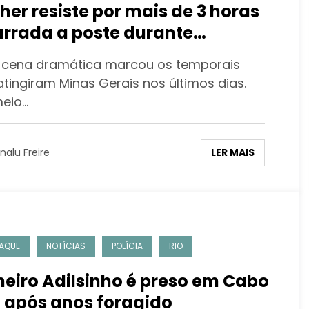
her resiste por mais de 3 horas
rrada a poste durante
urrada em Minas Gerais e
cena dramática marcou os temporais
ciona o país
atingiram Minas Gerais nos últimos dias.
eio…
LER MAIS
nalu Freire
AQUE
NOTÍCIAS
POLÍCIA
RIO
heiro Adilsinho é preso em Cabo
o após anos foragido