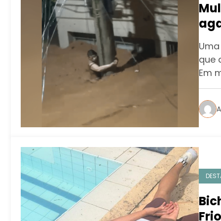
Mul
aga
enx
Uma 
emo
que 
Em m
A
DEST
Bic
Fri