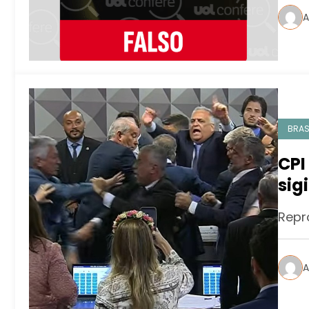
A
BRAS
CPI
sig
em 
Repr
A