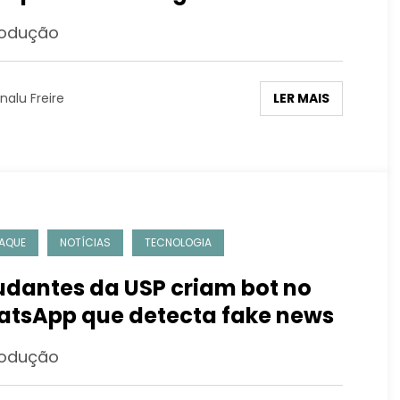
odução
LER MAIS
nalu Freire
AQUE
NOTÍCIAS
TECNOLOGIA
udantes da USP criam bot no
tsApp que detecta fake news
odução