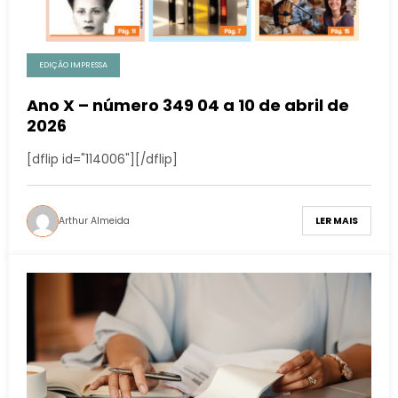
EDIÇÃO IMPRESSA
Ano X – número 349 04 a 10 de abril de
2026
[dflip id="114006"][/dflip]
Arthur Almeida
LER MAIS