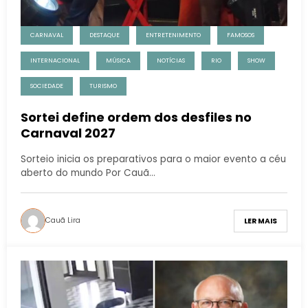
CARNAVAL
DESTAQUE
ENTRETENIMENTO
FAMOSOS
INTERNACIONAL
MÚSICA
NOTÍCIAS
RIO
SHOW
SOCIEDADE
TURISMO
Sortei define ordem dos desfiles no
Carnaval 2027
Sorteio inicia os preparativos para o maior evento a céu
aberto do mundo Por Cauã…
Cauã Lira
LER MAIS