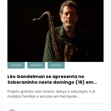
CULTURA
DESTAQUE
NOTÍCIAS
Léo Gandelman se apresenta no
Soberaninho neste domingo (19) em
Itaipava
Projeto gratuito une música, dança e educação e já
mobiliza famílias e escolas em Petrópolis …