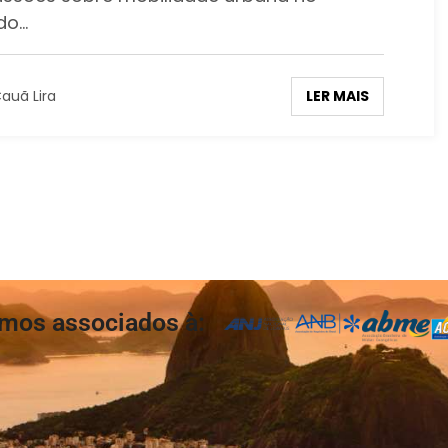
do…
LER MAIS
auã Lira
mos associados à: