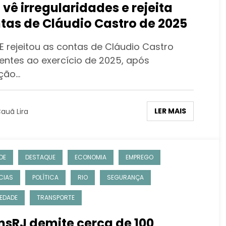
 vê irregularidades e rejeita
tas de Cláudio Castro de 2025
E rejeitou as contas de Cláudio Castro
rentes ao exercício de 2025, após
ção…
LER MAIS
auã Lira
DE
DESTAQUE
ECONOMIA
EMPREGO
CIAS
POLÍTICA
RIO
SEGURANÇA
EDADE
TRANSPORTE
nsRJ demite cerca de 100