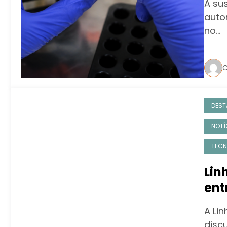
A sus
auto
no…
C
DEST
NOTÍ
TECN
Lin
ent
Ita
A Li
disc