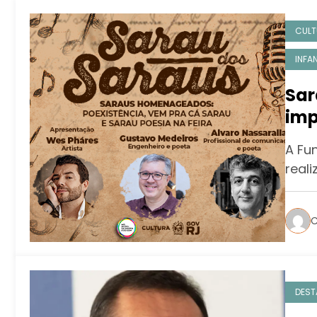
CULT
INFAN
Sar
imp
Rio
A Fu
Ro
reali
C
DEST