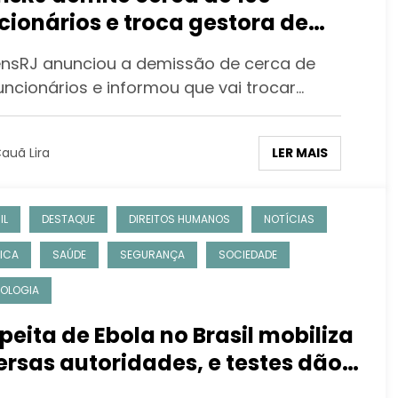
cionários e troca gestora de
dos
ensRJ anunciou a demissão de cerca de
uncionários e informou que vai trocar…
LER MAIS
auã Lira
IL
DESTAQUE
DIREITOS HUMANOS
NOTÍCIAS
TICA
SAÚDE
SEGURANÇA
SOCIEDADE
OLOGIA
peita de Ebola no Brasil mobiliza
ersas autoridades, e testes dão
ativo