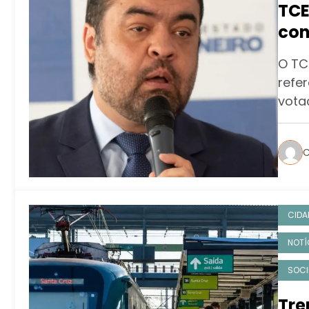
TCE
con
O TC
refe
vota
C
CIDA
NOTÍ
SOCI
Tre