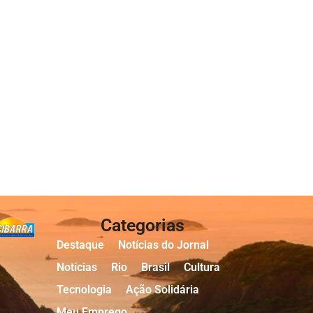
Categorias
Destaque
Notícias do Jornal
Notícias
Rio
Brasil
Cultura
Tecnologia
Ação Solidária
Meu Emprego