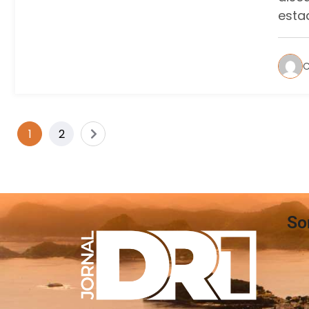
esta
C
1
2
So