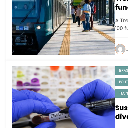
fun
fun
A Tr
100 f
C
BRAS
POLÍ
TECN
Sus
div
neg