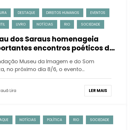
URA
DESTAQUE
DIREITOS HUMANOS
EVENTOS
TIL
LIVRO
NOTÍCIAS
RIO
SOCIEDADE
au dos Saraus homenageia
ortantes encontros poéticos do
 de Janeiro na Sala Glauber
ndação Museu da Imagem e do Som
cha
za, no próximo dia 8/6, o evento…
LER MAIS
auã Lira
AQUE
NOTÍCIAS
POLÍTICA
RIO
SOCIEDADE