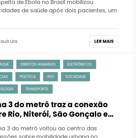
peita de Ebola no Brasil mobilizou
ridades de saúde após dois pacientes, um
LER MAIS
auã Lira
AQUE
DIREITOS HUMANOS
ELETRÔNICOS
CIAS
POLÍTICA
RIO
SOCIEDADE
OLOGIA
TRANSPORTE
ha 3 do metrô traz a conexão
re Rio, Niterói, São Gonçalo e
boraí
nha 3 do metrô voltou ao centro das
ussões sobre mobilidade urbana no