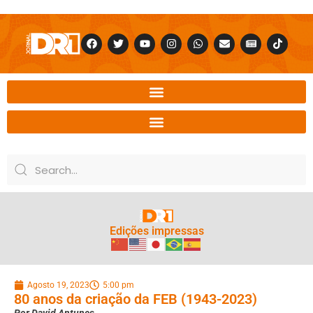
Edições impressas
Agosto 19, 2023
5:00 pm
80 anos da criação da FEB (1943-2023)
Por David Antunes