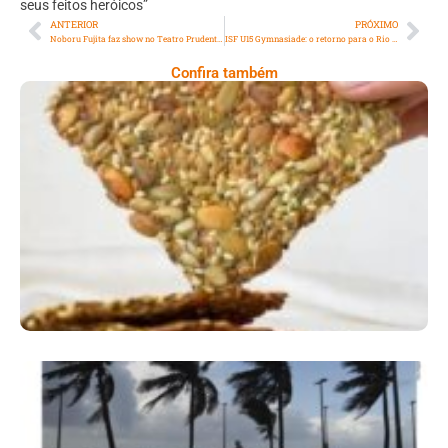
seus feitos heróicos”
ANTERIOR
PRÓXIMO
Noboru Fujita faz show no Teatro Prudential
ISF U15 Gymnasiade: o retorno para o Rio de Janeiro
Confira também
Comer Bem: Cracker De Sementes
Ano X – Número 366 01 A 07 De Agosto De