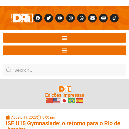
Edições impressas
Agosto 19, 2023
6:00 pm
ISF U15 Gymnasiade: o retorno para o Rio de
Janeiro