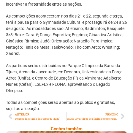
incentivar a fraternidade entre as nações.
As competições aconteceram nos dias 21 e 22, segunda e terça,
terá a pausa para o Gymnasiade Cultural e prosseguirá de 24 a 26
de agosto. As modalidades são: Atletismo; Badminton; Basquete
3×3; Boxe; Caratê; Dança Esportiva; Esgrima; Ginastica Artística;
Ginástica Rítmica; Judô; Orientação; Natação Paralímpica;
Natação; Tênis de Mesa; Taekwondo; Tiro com Arco; Wrestling;
Xadrez.
As partidas serão distribuídas no Parque Olímpico da Barra da
Tijuca, Arena da Juventude, em Deodoro, Universidade da Força
Aérea (Unifa), e Centro de Educação Física Almirante Adalberto
Nunes (Cefan), ESEFEx e FLONA, aproveitando o Legado
Olímpico.
Todas as competições serão abertas ao público e gratuitas,
sujeitas a locação.
ANTERIOR
PRÓXIMO
80 anos da criação da FEB (1943-2023)
Saúde Viva: Tipos de olheiras e como tratar
Confira também