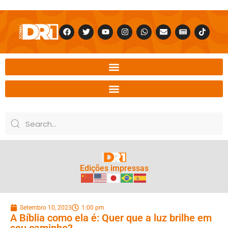
Edições impressas
Setembro 10, 2023
1:00 pm
A Bíblia como ela é: Quer que a luz brilhe em
seu caminho?