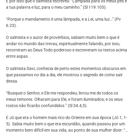
É por isso que o salmista escreveu: “Lâmpada para os meus pés é
a tua palavra e luz, para o meu caminho.” (Sl 119.105).
“Porque o mandamento é uma lâmpada, e a Lei, uma luz…” (Pv
6.23).
O salmista e o autor de provérbios, sabiam muito bem o que é
andar no mundo das trevas, espiritualmente falando, por isso,
recorreram ao Deus Todo-poderoso e escreveram os textos acima
entre aspas .
O salmista Davi, conhecia de perto estes momentos obscuros em
que passamos no dia a dia, ele mostrou o segredo de como sair
dessa.
“Busquei o Senhor, e Ele me respondeu; livrou-me de todos os
meus temores. Olharam para Ele, e foram iluminados; e os seus
rostos não ficarão confundidos.” (Sl 34.4,5).
E Jó que era o homem mais rico do Oriente em sua época (Jó 1, 1-
5). Sabia muito bem o que era escuridão, quando passou por um
momento bem difícil em sua vida, ao ponto de sua mulher dizer: “…