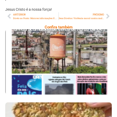
Jesus Cristo é a nossa força!
ANTERIOR
PRÓXIMO
Direto ao Ponto: Maiores informações X Mais informações
Seus Direitos: Violência moral contra mulher
Confira também
Ano X – Número 367 08 A 14 De Agosto De
2026