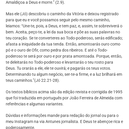
Amaldiçoa a Deus e morre.” (2.9).
Mas ele (Jó) descobriu o caminho da Vitória e deixou registrado
para que eu e você possamos seguir pelo mesmo caminho,
leiamos: “Une-te, pois, a Deus, e tem paz, e, assim, te sobreviverá o
bem. Aceita, peço-te, a lei da sua boca e põe as suas palavras no
teu coração. Se te converteres ao Todo-poderoso, serás edificado;
afasta a iniquidade da tua tenda. Então, amontoarás ouro como
pó e o ouro de Ofir, como pedra dos ribeiros. E até o Todo-
poderoso te será por ouro e por prata amontoada. Porque, então,
te deleitarás no Todo-poderoso e levantarás o teu rosto para
Deus. Tu orarás a ele, ele te ouvirá; e pagarás os teus votos.
Determinando tu algum negócio, ser-te-a firme, e a luz brilhará em
teus caminhos.”(Jó 22.21-28).
Os textos bíblicos acima são da edição revista e corrigida de 1995
que foi traduzida em português por João Ferreira de Almeida com
referências e algumas variantes.
Dúvidas e informações mande para redação do jornal ou para o
meu Instagram na via Antunes jornalista. E Deus te abençoe rica e
poderosamente.