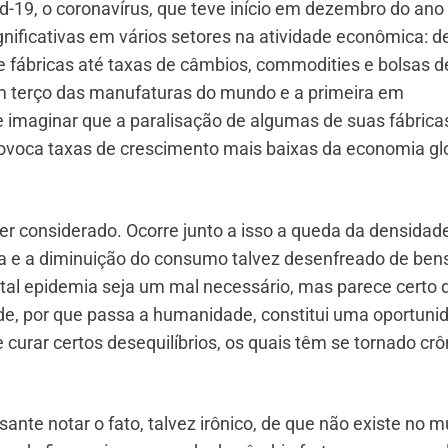
-19, o coronavírus, que teve início em dezembro do ano
nificativas em vários setores na atividade econômica: d
e fábricas até taxas de câmbios, commodities e bolsas d
um terço das manufaturas do mundo e a primeira em
imaginar que a paralisação de algumas de suas fábrica
voca taxas de crescimento mais baixas da economia gl
ser considerado. Ocorre junto a isso a queda da densidad
ra e a diminuição do consumo talvez desenfreado de ben
tal epidemia seja um mal necessário, mas parece certo d
de, por que passa a humanidade, constitui uma oportuni
e curar certos desequilíbrios, os quais têm se tornado crô
sante notar o fato, talvez irônico, de que não existe no 