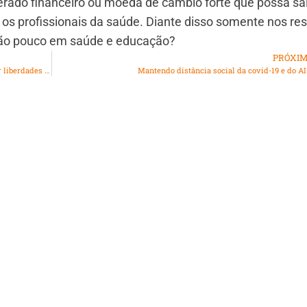
erado financeiro ou moeda de câmbio forte que possa sa
os profissionais da saúde. Diante disso somente nos res
tão pouco em saúde e educação?
PRÓXI
Dia Internacional da Mulher: mais de 100 anos de luta por liberdades democráticas
Mantendo distância social da covid-19 e do AI