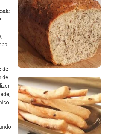
esde
Comer Bem: Pão Low
e
Carb
s,
obal
e de
s de
izer
dade,
Comer Bem:
nico
Palitinhos De Cebola
E Salsa
mundo