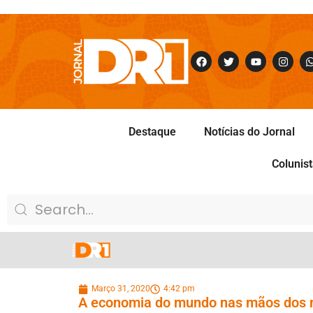
Destaque
Notícias do Jornal
Colunis
Março 31, 2020
4:42 pm
A economia do mundo nas mãos dos