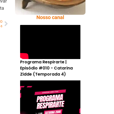
lvar
ta
Nosso canal
MO
-5
Programa Respirarte |
Episódio #010 - Catarina
Zidde (Temporada 4)