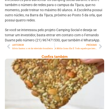
também o número de redes para o campus da Tijuca, que no
momento, pode treinar no máximo 80 alunos. A Escolinha possui
outro núcleo, na Barra da Tijuca, próximo ao Posto 5 da orla, que
possui quatro redes.
Se você se interessou pelo projeto Camping Social e deseja se
tornar um investidor, basta entrar em contato com o Fernando
Duarte pelo número (21) 967471530, que também é WhatsApp.
ANTERIOR
PRÓXIMO
Silvio Santos: o rei da televisão brasileira
A Bíblia Como Ela É: Todo aquele que invocar o nome do Senhor será salvo
Confira também
Comer Bem: Cracker De Sementes