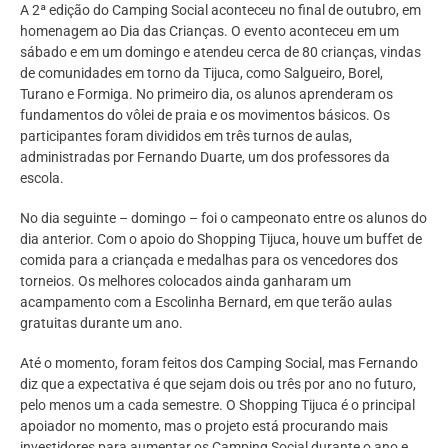
A 2ª edição do Camping Social aconteceu no final de outubro, em
homenagem ao Dia das Crianças. O evento aconteceu em um
sábado e em um domingo e atendeu cerca de 80 crianças, vindas
de comunidades em torno da Tijuca, como Salgueiro, Borel,
Turano e Formiga. No primeiro dia, os alunos aprenderam os
fundamentos do vôlei de praia e os movimentos básicos. Os
participantes foram divididos em três turnos de aulas,
administradas por Fernando Duarte, um dos professores da
escola.
No dia seguinte – domingo – foi o campeonato entre os alunos do
dia anterior. Com o apoio do Shopping Tijuca, houve um buffet de
comida para a criançada e medalhas para os vencedores dos
torneios. Os melhores colocados ainda ganharam um
acampamento com a Escolinha Bernard, em que terão aulas
gratuitas durante um ano.
Até o momento, foram feitos dos Camping Social, mas Fernando
diz que a expectativa é que sejam dois ou três por ano no futuro,
pelo menos um a cada semestre. O Shopping Tijuca é o principal
apoiador no momento, mas o projeto está procurando mais
investidores para aumentar os Camping Social durante o ano e