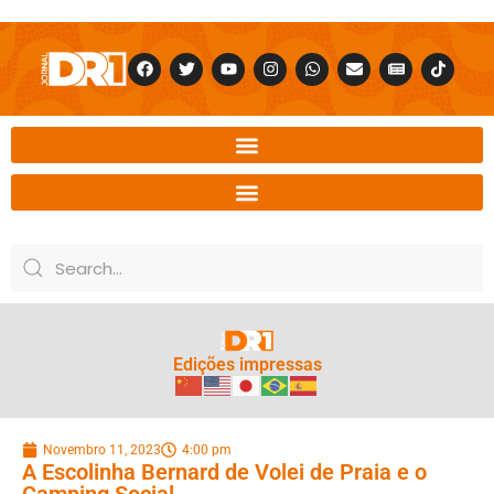
Edições impressas
Novembro 11, 2023
4:00 pm
A Escolinha Bernard de Volei de Praia e o
Camping Social