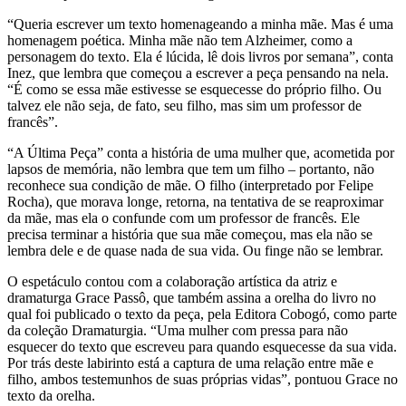
“Queria escrever um texto homenageando a minha mãe. Mas é uma
homenagem poética. Minha mãe não tem Alzheimer, como a
personagem do texto. Ela é lúcida, lê dois livros por semana”, conta
Inez, que lembra que começou a escrever a peça pensando na nela.
“É como se essa mãe estivesse se esquecesse do próprio filho. Ou
talvez ele não seja, de fato, seu filho, mas sim um professor de
francês”.
“A Última Peça” conta a história de uma mulher que, acometida por
lapsos de memória, não lembra que tem um filho – portanto, não
reconhece sua condição de mãe. O filho (interpretado por Felipe
Rocha), que morava longe, retorna, na tentativa de se reaproximar
da mãe, mas ela o confunde com um professor de francês. Ele
precisa terminar a história que sua mãe começou, mas ela não se
lembra dele e de quase nada de sua vida. Ou finge não se lembrar.
O espetáculo contou com a colaboração artística da atriz e
dramaturga Grace Passô, que também assina a orelha do livro no
qual foi publicado o texto da peça, pela Editora Cobogó, como parte
da coleção Dramaturgia. “Uma mulher com pressa para não
esquecer do texto que escreveu para quando esquecesse da sua vida.
Por trás deste labirinto está a captura de uma relação entre mãe e
filho, ambos testemunhos de suas próprias vidas”, pontuou Grace no
texto da orelha.