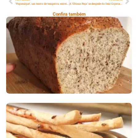
‘Piquenique’, um teatro de temperos, estreia no CCBB
A ‘Última Peça’ se despede do Sesc Copacabana neste domingo
Confira também
Comer Bem: Pão Low Carb
Comer Bem: Palitinhos De Cebola E Salsa