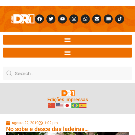
Edições impressas
Agosto 22, 2019
1:02 pm
No sobe e desce das ladeiras…