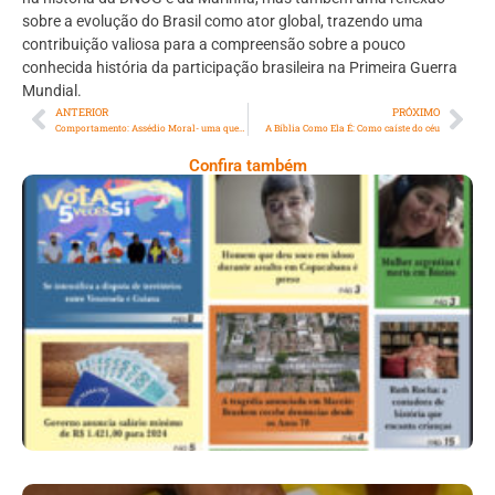
sobre a evolução do Brasil como ator global, trazendo uma
contribuição valiosa para a compreensão sobre a pouco
conhecida história da participação brasileira na Primeira Guerra
Mundial.
ANTERIOR
PRÓXIMO
Comportamento: Assédio Moral- uma questão que permanece e desafia
A Bíblia Como Ela É: Como caíste do céu
Confira também
Ano VII – Número 228 – 09 A 15 De Dezembro
De 2023