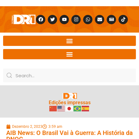
Edições impressas
Dezembro 2, 2023
3:59 am
AIB News: O Brasil Vai à Guerra: A História da
DNOG