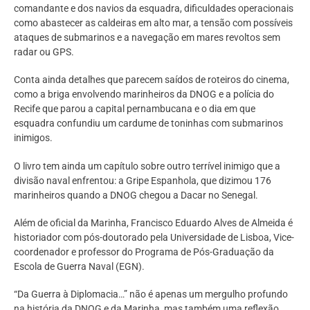
comandante e dos navios da esquadra, dificuldades operacionais
como abastecer as caldeiras em alto mar, a tensão com possíveis
ataques de submarinos e a navegação em mares revoltos sem
radar ou GPS.
Conta ainda detalhes que parecem saídos de roteiros do cinema,
como a briga envolvendo marinheiros da DNOG e a polícia do
Recife que parou a capital pernambucana e o dia em que
esquadra confundiu um cardume de toninhas com submarinos
inimigos.
O livro tem ainda um capítulo sobre outro terrível inimigo que a
divisão naval enfrentou: a Gripe Espanhola, que dizimou 176
marinheiros quando a DNOG chegou a Dacar no Senegal.
Além de oficial da Marinha, Francisco Eduardo Alves de Almeida é
historiador com pós-doutorado pela Universidade de Lisboa, Vice-
coordenador e professor do Programa de Pós-Graduação da
Escola de Guerra Naval (EGN).
“Da Guerra à Diplomacia…” não é apenas um mergulho profundo
na história da DNOG e da Marinha, mas também uma reflexão