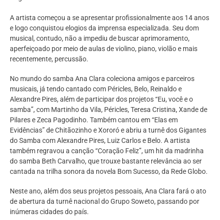
A artista começou a se apresentar profissionalmente aos 14 anos
e logo conquistou elogios da imprensa especializada. Seu dom
musical, contudo, não a impediu de buscar aprimoramento,
aperfeiçoado por meio de aulas de violino, piano, violão e mais
recentemente, percussão.
No mundo do samba Ana Clara coleciona amigos e parceiros
musicais, já tendo cantado com Péricles, Belo, Reinaldo e
Alexandre Pires, além de participar dos projetos “Eu, você e o
samba”, com Martinho da Vila, Péricles, Teresa Cristina, Xande de
Pilares e Zeca Pagodinho. Também cantou em “Elas em
Evidências” de Chitãozinho e Xororó e abriu a turnê dos Gigantes
do Samba com Alexandre Pires, Luiz Carlos e Belo. A artista
também regravou a canção “Coração Feliz”, um hit da madrinha
do samba Beth Carvalho, que trouxe bastante relevância ao ser
cantada na trilha sonora da novela Bom Sucesso, da Rede Globo.
Neste ano, além dos seus projetos pessoais, Ana Clara fará o ato
de abertura da turnê nacional do Grupo Soweto, passando por
inúmeras cidades do país.