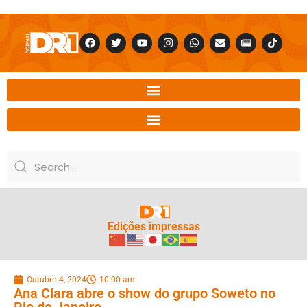
Edições impressas
Outubro 4, 2024
10:00 am
Ana Clara abre o show do grupo Soweto no
Rio de Janeiro