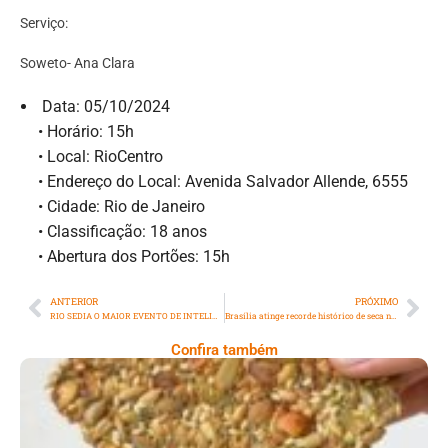
Serviço:
Soweto- Ana Clara
⁠ ⁠Data: 05/10/2024
•⁠ ⁠Horário: 15h
•⁠ ⁠Local: RioCentro
•⁠ ⁠Endereço do Local: Avenida Salvador Allende, 6555
•⁠ ⁠Cidade: Rio de Janeiro
•⁠ ⁠Classificação: 18 anos
•⁠ ⁠Abertura dos Portões: 15h
ANTERIOR
PRÓXIMO
RIO SEDIA O MAIOR EVENTO DE INTELIGÊNCIA EMOCIONAL DO MUNDO EM OUTUBRO
Brasília atinge recorde histórico de seca nesta sexta-feira
Confira também