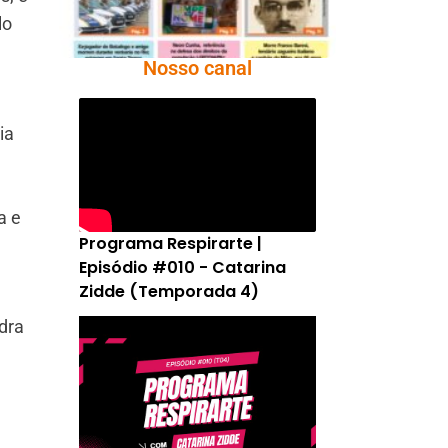
lo
Nosso canal
ia
a e
Programa Respirarte |
Episódio #010 - Catarina
Zidde (Temporada 4)
dra