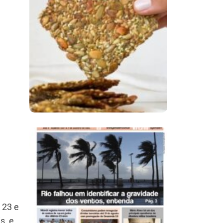
Comer Bem: Cracker
De Sementes
Ano X – Número 366
01 A 07 De Agosto De
2026
 23 e
s, e