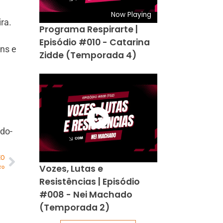
Now Playing
ra.
Programa Respirarte |
Episódio #010 - Catarina
ens e
Zidde (Temporada 4)
odo-
MO
Vozes, Lutas e
ro
Resistências | Episódio
#008 - Nei Machado
(Temporada 2)