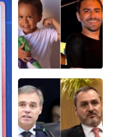
Despedida De
Menino De 3 Anos E
Reacende Debate
Sobre Proteção À
Infância
Superintendentes Da
Polícia Federal
Manifestam Apoio
Ao Diretor-Geral Em
Meio A Tensão Com
O STF