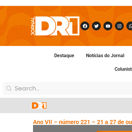
Destaque
Notícias do Jornal
Colunis
Ano VII – número 221 – 21 a 27 de o