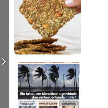
Comer Bem: Cracker
De Sementes
Ano X – Número 366
01 A 07 De Agosto De
2026