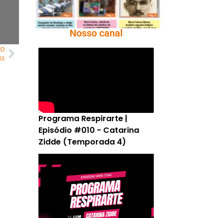
Nosso canal
MO
23
Programa Respirarte |
Episódio #010 - Catarina
Zidde (Temporada 4)