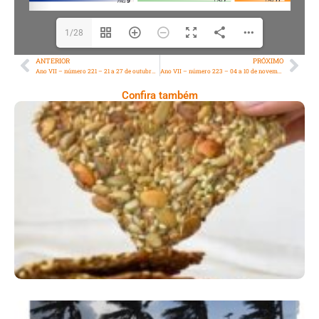
1/28
ANTERIOR
PRÓXIMO
Ano VII – número 221 – 21 a 27 de outubro de 2023
Ano VII – número 223 – 04 a 10 de novembro de 2023
Confira também
Comer Bem: Cracker De Sementes