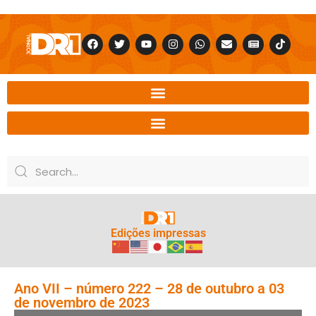
Edições impressas
Ano VII – número 222 – 28 de outubro a 03
de novembro de 2023