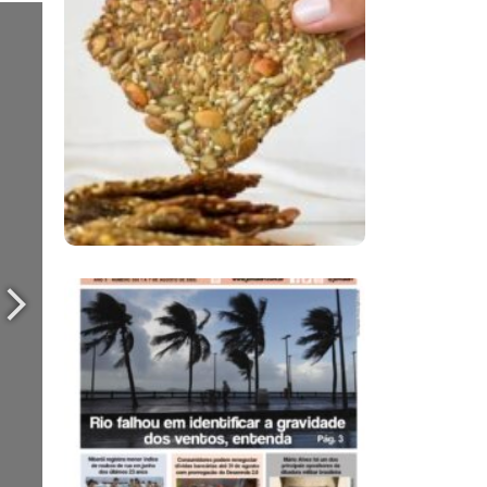
Comer Bem: Cracker
De Sementes
Ano X – Número 366
01 A 07 De Agosto De
2026