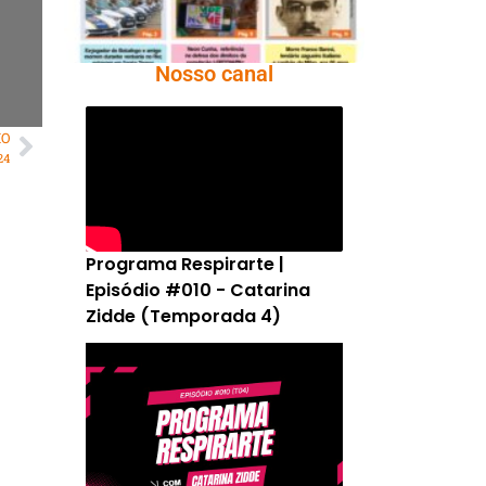
Nosso canal
MO
24
Programa Respirarte |
Episódio #010 - Catarina
Zidde (Temporada 4)