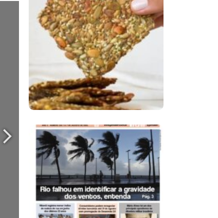
Comer Bem: Cracker
De Sementes
Ano X – Número 366
01 A 07 De Agosto De
2026