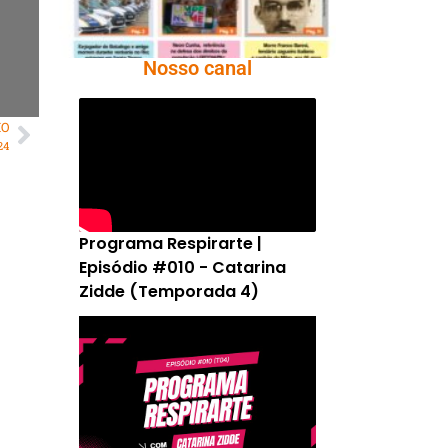
Nosso canal
MO
24
Programa Respirarte |
Episódio #010 - Catarina
Zidde (Temporada 4)