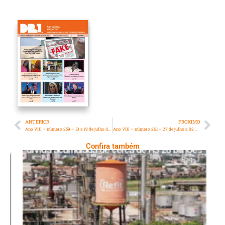
ANTERIOR
PRÓXIMO
Ano VIII – número 259 – 13 a 19 de julho de 2024
Ano VIII – número 261 – 27 de julho a 02 de agosto de 2024
Confira também
Ano X – Número 367 08 A 14 De Agosto De
2026