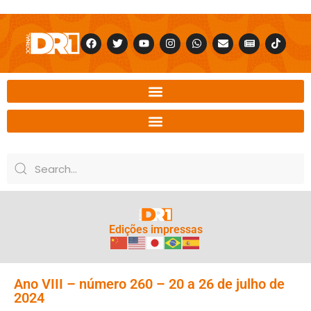
Edições impressas
Ano VIII – número 260 – 20 a 26 de julho de
2024