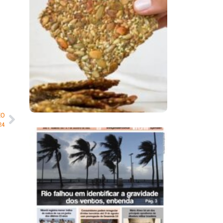
Comer Bem: Cracker
De Sementes
MO
24
Ano X – Número 366
01 A 07 De Agosto De
2026