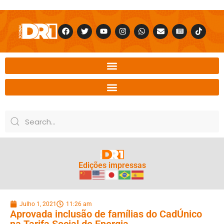
Edições impressas
Julho 1, 2021
11:26 am
Aprovada inclusão de famílias do CadÚnico
na Tarifa Social de Energia