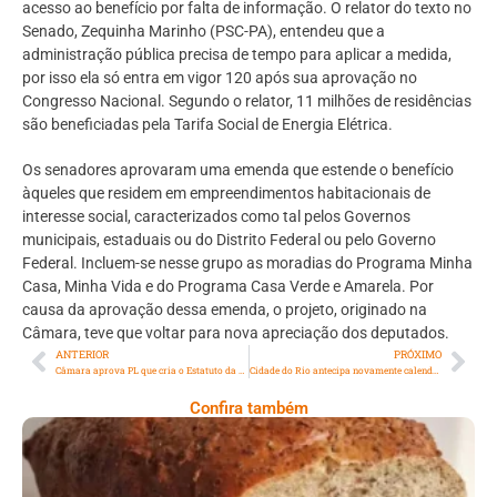
acesso ao benefício por falta de informação. O relator do texto no
Senado, Zequinha Marinho (PSC-PA), entendeu que a
administração pública precisa de tempo para aplicar a medida,
por isso ela só entra em vigor 120 após sua aprovação no
Congresso Nacional. Segundo o relator, 11 milhões de residências
são beneficiadas pela Tarifa Social de Energia Elétrica.
Os senadores aprovaram uma emenda que estende o benefício
àqueles que residem em empreendimentos habitacionais de
interesse social, caracterizados como tal pelos Governos
municipais, estaduais ou do Distrito Federal ou pelo Governo
Federal. Incluem-se nesse grupo as moradias do Programa Minha
Casa, Minha Vida e do Programa Casa Verde e Amarela. Por
causa da aprovação dessa emenda, o projeto, originado na
Câmara, teve que voltar para nova apreciação dos deputados.
ANTERIOR
PRÓXIMO
Câmara aprova PL que cria o Estatuto da Pessoa com Câncer
Cidade do Rio antecipa novamente calendário de vacinação contra a covid-19; confira
Confira também