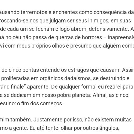
causando terremotos e enchentes como consequência d
enroscando-se nos que julgam ser seus inimigos, em suas
s de cada um se fecham e logo abrem, defensivamente. A
há no céu não passa de guerras de horrores – inapreensí
 vi com meus próprios olhos e presumo que alguém com
 de cinco pontas entende os estragos que causam. Ass
proliferadas em orgânicos dadaísmos, se destruindo e
nd finale” aparente. De qualquer forma, eu rezarei para
e se dedicam em nosso pobre planeta. Afinal, as cinco
destino: o fim dos começos.
 mim também. Justamente por isso, não existem muitas
omo a gente. Eu até tentei olhar por outros ângulos,