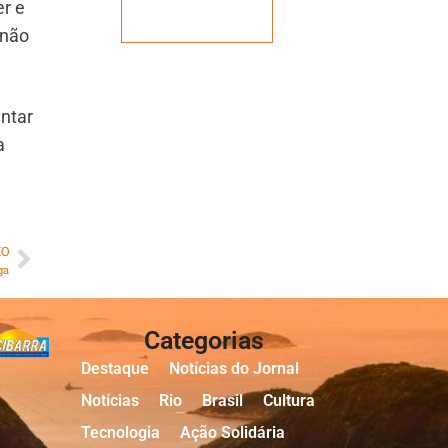
er e
Veja mais
 não
ntar
a
MO
ga
Categorias
Destaque
Notícias do Jornal
Notícias
Rio
Brasil
Cultura
Tecnologia
Ação Solidária