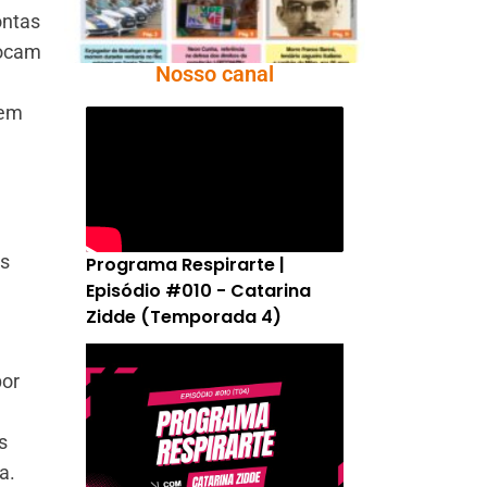
ontas
tocam
Nosso canal
rem
as
Programa Respirarte |
Episódio #010 - Catarina
Zidde (Temporada 4)
por
s
a.