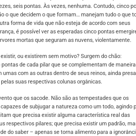
vezes, seis pontas. Às vezes, nenhuma. Contudo, cinco p
 são o que decidem o que formam… manejam tudo o que 
outra forma de vida que não esteja de acordo com seus
ança, é possível ver as esperadas cinco pontas emergi
 árvores mortas que seguram as nuvens, violentamente.
existir, ou existirem sem motivo? Surgem do chão:
o pontas de cada pilar que se complementam de maneira
 umas com as outras dentro de seus reinos, ainda pres
; pelas suas respectivas colunas orgânicas.
o vento que os sacode. Não são as tempestades que os
capazes de subjugar a natureza como um todo, agindo 
am que precisa existir alguma característica real das
s respectivos pilares; que precisa existir um padrão, ma
de do saber – apenas se torna alimento para a ignorânci