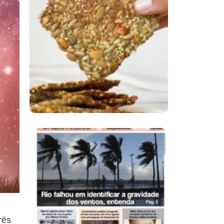
Comer Bem: Cracker
De Sementes
Ano X – Número 366
01 A 07 De Agosto De
2026
rês