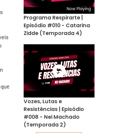
Now Playing
as
Programa Respirarte |
Episódio #010 - Catarina
Zidde (Temporada 4)
veis
o
im
 que
Vozes, Lutas e
Resistências | Episódio
#008 - Nei Machado
(Temporada 2)