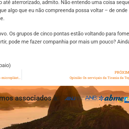
ico até aterrorizado, admito. Não entendo uma coisa sequ
que algo que eu não compreenda possa voltar – de onde
e.
ovo. Os grupos de cinco pontas estão voltando para fome
rtir, pode me fazer companhia por mais um pouco? Aind
paio)
PRÓXI
Nosso Planeta: Plástico à base de plantas libera 9x menos microplástico que o plástico comum
Opinião: Os serviçais da Tirania da To
mos associados à: