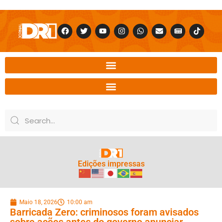
Edições impressas
Maio 18, 2026
10:00 am
Barricada Zero: criminosos foram avisados
sobre ações antes do governo anunciar