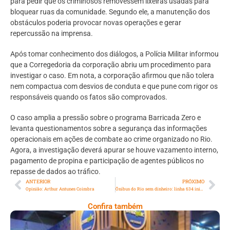
para pedir que os criminosos removessem lixeiras usadas para
bloquear ruas da comunidade. Segundo ele, a manutenção dos
obstáculos poderia provocar novas operações e gerar
repercussão na imprensa.
Após tomar conhecimento dos diálogos, a Polícia Militar informou
que a Corregedoria da corporação abriu um procedimento para
investigar o caso. Em nota, a corporação afirmou que não tolera
nem compactua com desvios de conduta e que pune com rigor os
responsáveis quando os fatos são comprovados.
O caso amplia a pressão sobre o programa Barricada Zero e
levanta questionamentos sobre a segurança das informações
operacionais em ações de combate ao crime organizado no Rio.
Agora, a investigação deverá apurar se houve vazamento interno,
pagamento de propina e participação de agentes públicos no
repasse de dados ao tráfico.
ANTERIOR
PRÓXIMO
Opinião: Arthur Antunes Coimbra
Ônibus do Rio sem dinheiro: linha 634 inicia teste neste domingo
Confira também