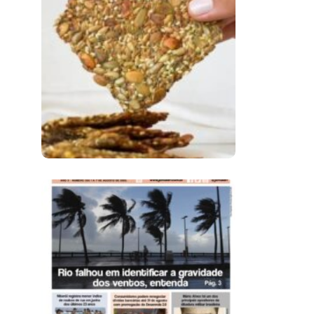
Comer Bem: Cracker
De Sementes
Ano X – Número 366
01 A 07 De Agosto De
2026