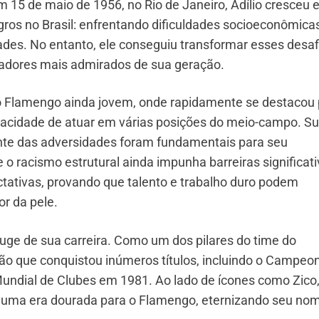
m 15 de maio de 1956, no Rio de Janeiro, Adílio cresceu
os no Brasil: enfrentando dificuldades socioeconômicas
dades. No entanto, ele conseguiu transformar esses desaf
gadores mais admirados de sua geração.
do Flamengo ainda jovem, onde rapidamente se destacou 
apacidade de atuar em várias posições do meio-campo. S
iante das adversidades foram fundamentais para seu
o racismo estrutural ainda impunha barreiras significati
ectativas, provando que talento e trabalho duro podem
or da pele.
auge de sua carreira. Como um dos pilares do time do
ção que conquistou inúmeros títulos, incluindo o Campeo
 Mundial de Clubes em 1981. Ao lado de ícones como Zico
uir uma era dourada para o Flamengo, eternizando seu no