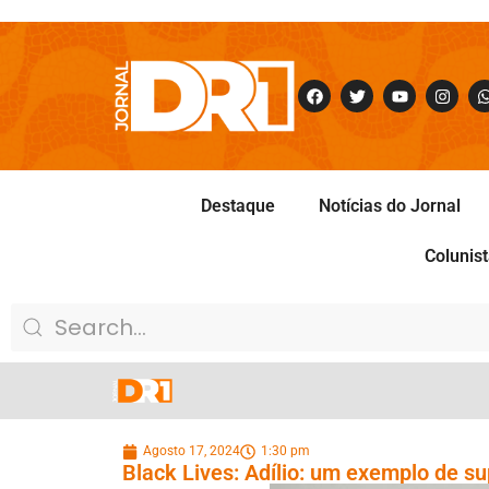
Destaque
Notícias do Jornal
Colunis
Agosto 17, 2024
1:30 pm
Black Lives: Adílio: um exemplo de s