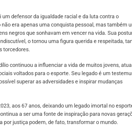
 um defensor da igualdade racial e da luta contra o
so não era apenas uma conquista pessoal, mas também 
vens negros que sonhavam em vencer na vida. Sua postu
indiscutível, o tornou uma figura querida e respeitada, ta
s torcedores.
io continuou a influenciar a vida de muitos jovens, atu
ociais voltados para o esporte. Seu legado é um testem
ssível superar as adversidades e inspirar mudanças
2023, aos 67 anos, deixando um legado imortal no esport
a continua a ser uma fonte de inspiração para novas geraç
a por justiça podem, de fato, transformar o mundo.