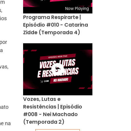
 em
Now Playing
,
Programa Respirarte |
ios
Episódio #010 - Catarina
Zidde (Temporada 4)
por
ua
vas,
Vozes, Lutas e
Resistências | Episódio
nato
#008 - Nei Machado
,
(Temporada 2)
me na