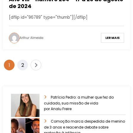
de 2024
[dflip id="96789" type="thumb"][/dflip]
Arthur Almeida
LER MAIS
1
2
Patrícia Pedro: a mulher que fez do
cuidado, sua missão de vida
por Analu Freire
Comoção marca despedida de menino
de 3 anos e reacende debate sobre
proteção à infância