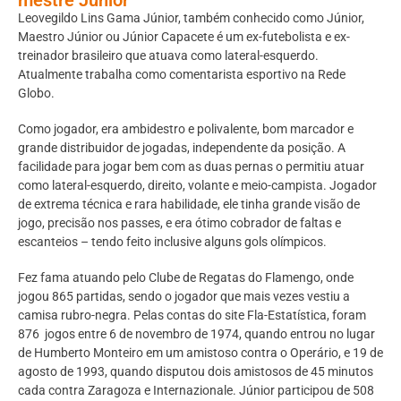
Leovegildo Lins Gama Júnior, também conhecido como Júnior,
Maestro Júnior ou Júnior Capacete é um ex-futebolista e ex-
treinador brasileiro que atuava como lateral-esquerdo.
Atualmente trabalha como comentarista esportivo na Rede
Globo.
Como jogador, era ambidestro e polivalente, bom marcador e
grande distribuidor de jogadas, independente da posição. A
facilidade para jogar bem com as duas pernas o permitiu atuar
como lateral-esquerdo, direito, volante e meio-campista. Jogador
de extrema técnica e rara habilidade, ele tinha grande visão de
jogo, precisão nos passes, e era ótimo cobrador de faltas e
escanteios – tendo feito inclusive alguns gols olímpicos.
Fez fama atuando pelo Clube de Regatas do Flamengo, onde
jogou 865 partidas, sendo o jogador que mais vezes vestiu a
camisa rubro-negra. Pelas contas do site Fla-Estatística, foram
876 jogos entre 6 de novembro de 1974, quando entrou no lugar
de Humberto Monteiro em um amistoso contra o Operário, e 19 de
agosto de 1993, quando disputou dois amistosos de 45 minutos
cada contra Zaragoza e Internazionale. Júnior participou de 508