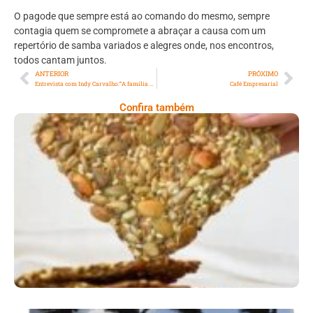
O pagode que sempre está ao comando do mesmo, sempre
contagia quem se compromete a abraçar a causa com um
repertório de samba variados e alegres onde, nos encontros,
todos cantam juntos.
ANTERIOR
PRÓXIMO
Entrevista com Indy Carvalho:“A família é fator fundamental na vida dos atletas, podem ajudar muito no bom desempenho deles ou simplesmente fazer com que desistam de seus sonhos.”
Café Empresarial
Confira também
Comer Bem: Cracker De Sementes