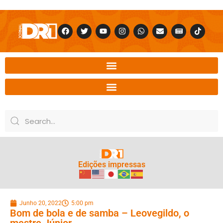
Edições impressas
Junho 20, 2022
5:00 pm
Bom de bola e de samba – Leovegildo, o
mestre Júnior