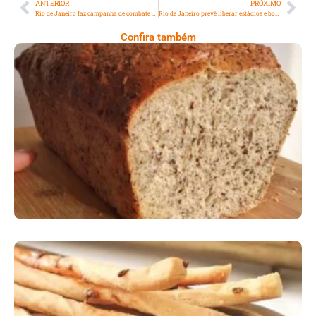
ANTERIOR
PRÓXIMO
Rio de Janeiro faz campanha de combate ao frio e retoma recebimento de agasalhos
Rio de Janeiro prevê liberar estádios e boates em setembro, no projeto ‘Rio de Novo’
Confira também
Comer Bem: Pão Low Carb
Comer Bem: Palitinhos De Cebola E Salsa