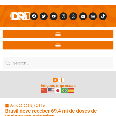
Edições impressas
Julho 29, 2021
2:11 pm
Brasil deve receber 69,4 mi de doses de
vacinas em setembro