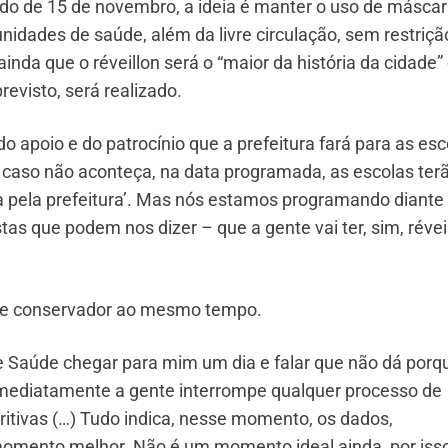
iado de 15 de novembro, a ideia é manter o uso de másca
unidades de saúde, além da livre circulação, sem restriçã
nda que o réveillon será o “maior da história da cidade”
evisto, será realizado.
 apoio e do patrocínio que a prefeitura fará para as esc
 caso não aconteça, na data programada, as escolas ter
 pela prefeitura’. Mas nós estamos programando diante
tas que podem nos dizer – que a gente vai ter, sim, révei
a e conservador ao mesmo tempo.
de Saúde chegar para mim um dia e falar que não dá porq
mediatamente a gente interrompe qualquer processo de
itivas (…) Tudo indica, nesse momento, os dados,
 momento melhor. Não é um momento ideal ainda, por iss