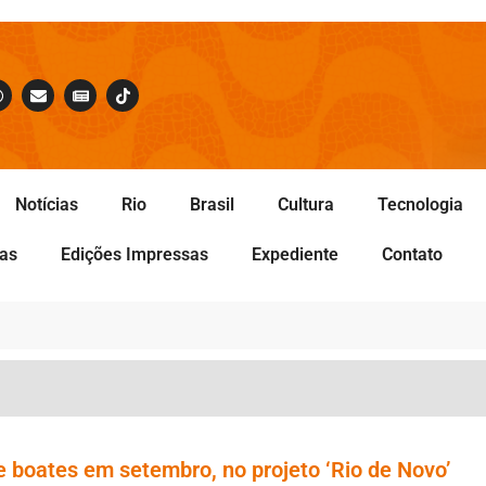
Notícias
Rio
Brasil
Cultura
Tecnologia
tas
Edições Impressas
Expediente
Contato
 e boates em setembro, no projeto ‘Rio de Novo’