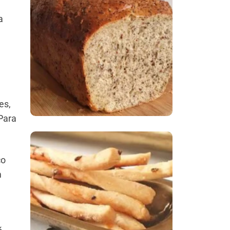
a
Comer Bem: Pão Low
Carb
es,
Para
co
Comer Bem:
m
Palitinhos De Cebola
E Salsa