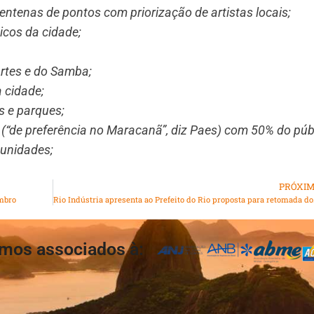
centenas de pontos com priorização de artistas locais;
icos da cidade;
rtes e do Samba;
a cidade;
s e parques;
(“de preferência no Maracanã”, diz Paes) com 50% do públ
munidades;
PRÓXI
embro
Rio Indústria 
mos associados à: