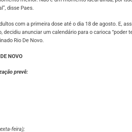
l”, disse Paes.
dultos com a primeira dose até o dia 18 de agosto. E, as
 decidiu anunciar um calendário para o carioca “poder t
inado Rio De Novo.
 DE NOVO
ização prevê:
xta-feira);