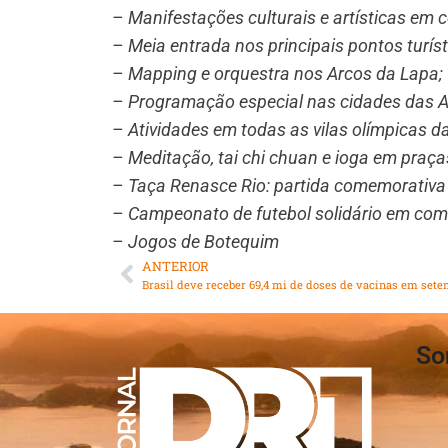
– Manifestações culturais e artísticas em 
– Meia entrada nos principais pontos turíst
– Mapping e orquestra nos Arcos da Lapa;
– Programação especial nas cidades das A
– Atividades em todas as vilas olímpicas d
– Meditação, tai chi chuan e ioga em praça
– Taça Renasce Rio: partida comemorativa 
– Campeonato de futebol solidário em co
– Jogos de Botequim
ANTERIOR
Brasil deve receber 69,4 mi de doses de vacinas em set
So