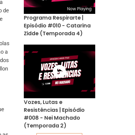
ra
Now Playing
o de
Programa Respirarte |
 e
Episódio #010 - Catarina
Zidde (Temporada 4)
olas
ão a
 dos
llon
Vozes, Lutas e
ue
Resistências | Episódio
#008 - Nei Machado
(Temporada 2)
o as