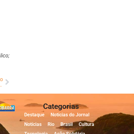
ico;
MO
apresenta ao Prefeito do Rio proposta para retomada do setor industrial
Categorias
Destaque
Notícias do Jornal
Notícias
Rio
Brasil
Cultura
Tecnologia
Ação Solidária