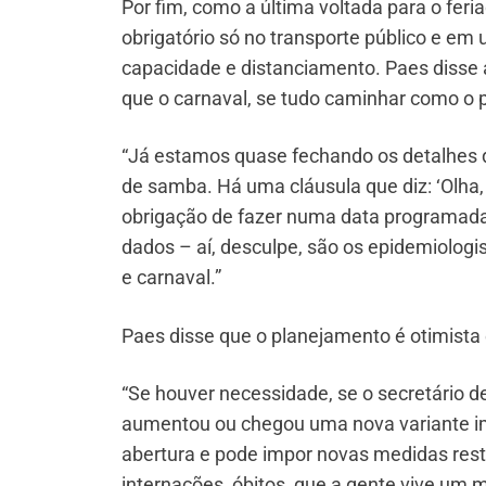
Por fim, como a última voltada para o fer
obrigatório só no transporte público e em 
capacidade e distanciamento. Paes disse ai
que o carnaval, se tudo caminhar como o pr
“Já estamos quase fechando os detalhes do
de samba. Há uma cláusula que diz: ‘Olha,
obrigação de fazer numa data programada
dados – aí, desculpe, são os epidemiologis
e carnaval.”
Paes disse que o planejamento é otimist
“Se houver necessidade, se o secretário 
aumentou ou chegou uma nova variante i
abertura e pode impor novas medidas restr
internações, óbitos, que a gente vive um