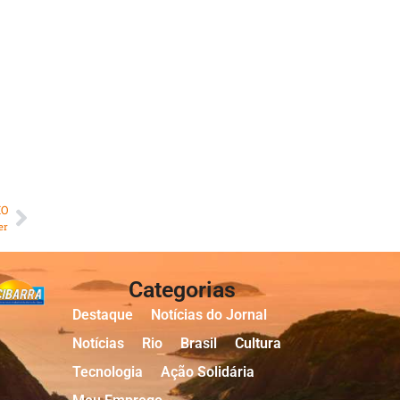
MO
er
Categorias
Destaque
Notícias do Jornal
Notícias
Rio
Brasil
Cultura
Tecnologia
Ação Solidária