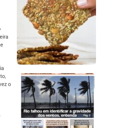
Comer Bem: Cracker
De Sementes
o
eira
de
ia
to,
vez o
Ano X – Número 366
01 A 07 De Agosto De
2026
o