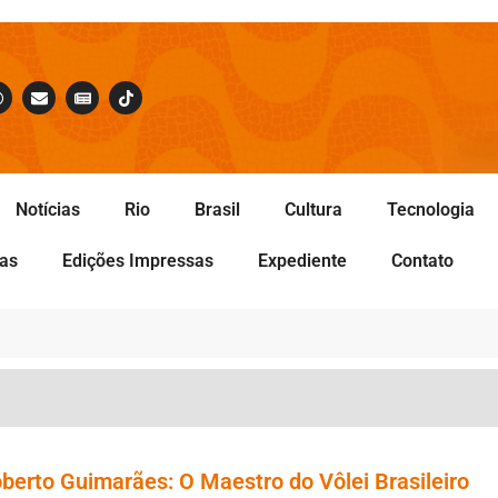
Notícias
Rio
Brasil
Cultura
Tecnologia
tas
Edições Impressas
Expediente
Contato
oberto Guimarães: O Maestro do Vôlei Brasileiro