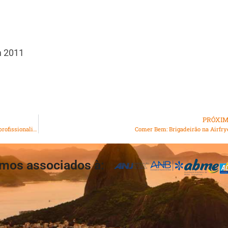
m 2011
PRÓXI
MPT recomenda que CBF adote medidas para assegurar profissionalização dos árbitros de futebol
Comer Bem: Brigadeirão na Airfry
mos associados à: