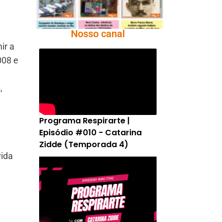
Nosso canal
ir a
008 e
,
Programa Respirarte |
Episódio #010 - Catarina
Zidde (Temporada 4)
vida