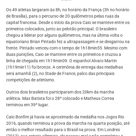
Os 49 atletas largaram às 8h, no horário da França (3h no horário
de Brasília), para o percurso de 20 quilômetros pelas ruas da
capital francesa. Desde o início da prova Caio se manteve entre os
primeiros colocados, junto ao pelotão principal. O brasileiro
chegou a liderar por alguns quilômetros, mas na última volta o
equatoriano Brian Pintado fez a ultrapassagem e se desgarrou na
frente. Pintado venceu com o tempo de 1h18min55. Mesmo com
duas punições, Caio se manteve entre os primeiros e cruzou a
linha de chegada em 1h19min09. O espanhol Alvaro Martin
(1h19min11) foi bronze. A cerimônia de entrega das medalhas
será amanhã (2), no Stade de France, palco das principais
competições de atletismo.
Outros dois brasileiros participaram dos 20km da marcha
atlética. Max Batista foi o 28º colocado e Matheus Correa
terminou em 39º lugar.
Caio Bonfim já havia se aproximado da medalha nos Jogos Rio
2016, quando terminou a prova da marcha na quarta posição, até
então o melhor resultado para o Brasil na prova. Em Londres
(2012), sua estreia olímpica, ele passou mal e não completou o