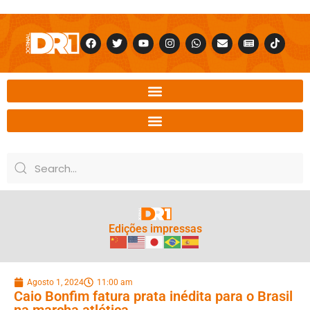
Edições impressas
Agosto 1, 2024
11:00 am
Caio Bonfim fatura prata inédita para o Brasil
na marcha atlética