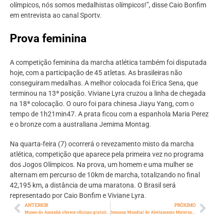
olímpicos, nós somos medalhistas olímpicos!”, disse Caio Bonfim
em entrevista ao canal Sportv.
Prova feminina
A competição feminina da marcha atlética também foi disputada
hoje, com a participação de 45 atletas. As brasileiras não
conseguiram medalhas. A melhor colocada foi Erica Sena, que
terminou na 13ª posição. Viviane Lyra cruzou a linha de chegada
na 18ª colocação. O ouro foi para chinesa Jiayu Yang, com o
tempo de 1h21min47. A prata ficou com a espanhola Maria Perez
e o bronze com a australiana Jemima Montag.
Na quarta-feira (7) ocorrerá o revezamento misto da marcha
atlética, competição que aparece pela primeira vez no programa
dos Jogos Olímpicos. Na prova, um homem e uma mulher se
alternam em percurso de 10km de marcha, totalizando no final
42,195 km, a distância de uma maratona. O Brasil será
representado por Caio Bonfim e Viviane Lyra.
ANTERIOR
PRÓXIMO
Museu do Amanhã oferece oficinas gratuitas sobre discotecagem e modelagem digital
Semana Mundial do Aleitamento Materno: Pequeno Príncipe ressalta a importância da amamentação para o bebê e para a mãe