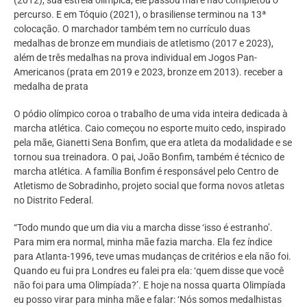
percurso. E em Tóquio (2021), o brasiliense terminou na 13ª
colocação. O marchador também tem no currículo duas
medalhas de bronze em mundiais de atletismo (2017 e 2023),
além de três medalhas na prova individual em Jogos Pan-
Americanos (prata em 2019 e 2023, bronze em 2013). receber a
medalha de prata
O pódio olímpico coroa o trabalho de uma vida inteira dedicada à
marcha atlética. Caio começou no esporte muito cedo, inspirado
pela mãe, Gianetti Sena Bonfim, que era atleta da modalidade e se
tornou sua treinadora. O pai, João Bonfim, também é técnico de
marcha atlética. A família Bonfim é responsável pelo Centro de
Atletismo de Sobradinho, projeto social que forma novos atletas
no Distrito Federal.
“Todo mundo que um dia viu a marcha disse ‘isso é estranho’.
Para mim era normal, minha mãe fazia marcha. Ela fez índice
para Atlanta-1996, teve umas mudanças de critérios e ela não foi.
Quando eu fui pra Londres eu falei pra ela: ‘quem disse que você
não foi para uma Olimpíada?’. E hoje na nossa quarta Olimpíada
eu posso virar para minha mãe e falar: ‘Nós somos medalhistas