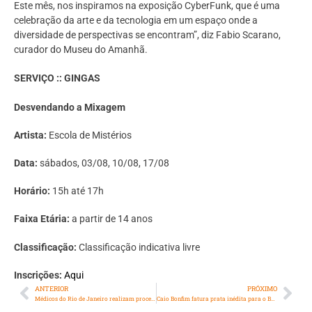
Este mês, nos inspiramos na exposição CyberFunk, que é uma
celebração da arte e da tecnologia em um espaço onde a
diversidade de perspectivas se encontram”, diz Fabio Scarano,
curador do Museu do Amanhã.
SERVIÇO :: GINGAS
Desvendando a Mixagem
Artista:
Escola de Mistérios
Data:
sábados, 03/08, 10/08, 17/08
Horário:
15h até 17h
Faixa Etária:
a partir de 14 anos
Classificação:
Classificação indicativa livre
Inscrições:
Aqui
ANTERIOR
PRÓXIMO
Médicos do Rio de Janeiro realizam procedimento cardíaco inédito no Brasil
Caio Bonfim fatura prata inédita para o Brasil na marcha atlética