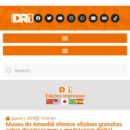
Edições impressas
Agosto 1, 2024
10:00 am
Museu do Amanhã oferece oficinas gratuitas
sobre discotecagem e modelagem digital