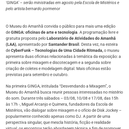
‘GINGA’ – serão ministradas em agosto pela Escola de Mistérios e
pelo artista bernardo pormenor
O Museu do Amanhã convida o público para mais uma edição
de
GINGA: oficinas de arte e tecnologia
. A programação livre e
gratuita proposta pelo
Laboratório de Atividades do Amanhã
(LAA)
, apresentado por
Santander Brasil
. Desta vez, na esteira
de
CyberFunk – Tecnologias de Uma Cidade Ritmada,
o museu
apresenta duas oficinas relacionadas à temática da exposição: a
primeira sobre mixagem e discotecagem e a segunda sobre
criação de coletes e modelagem digital. Mais oficinas estão
previstas para setembro e outubro.
Na primeira GINGA, intitulada “Desvendando a Mixagem”, o
Museu do Amanhã busca reunir pessoas interessadas no mistério
do som. Durante três sábados – 03/08, 10/08 e 17/08, das 15h
às 17h -, Miguel Arcanjo e Quimera, fundadores da Escola de
Mistérios, vão dialogar sobre mixagem e o ofício de Disk Jockey –
popularmente conhecido apenas como DJ. A partir de uma
perspectiva singular, que mescla história, ficção e realidade
virtual, os encontros terão abordagem técnica a fim de promover