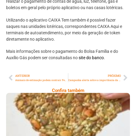
realizar o pagamento de contas de água, luz, telefone, gás e
boletos em geral pelo próprio aplicativo ou nas casas lotéricas.
Utilizando o aplicativo CAIXA Tem também é possível fazer
saques nas unidades lotéricas, correspondentes CAIXA Aqui e
terminais de autoatendimento, por meio da geração de token
diretamente no aplicativo.
Mais informações sobre o pagamento do Bolsa Família e do
Auxílio Gás podem ser consultadas no
site do banco
.
ANTERIOR
PRÓXIMO
Animais de estimação podem contrair Febre Maculosa
Campanha alerta sobre a importância da respiração correta
Confira também
Comer Bem: Cracker De Sementes