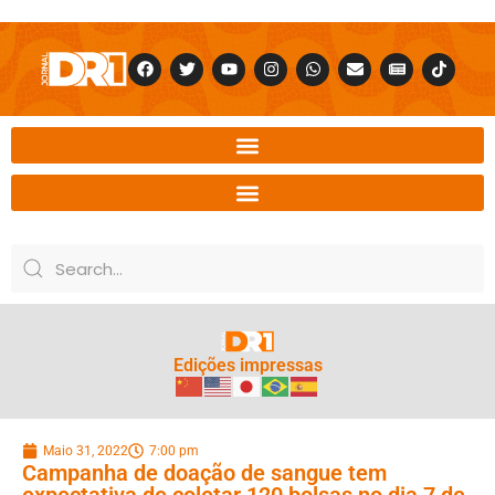
Edições impressas
Maio 31, 2022
7:00 pm
Campanha de doação de sangue tem
expectativa de coletar 120 bolsas no dia 7 de