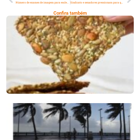
Número de exames de imagem para esclerose múltipla cresce 30% na rede pública, segundo dados de FIDI
Sindicato e senadores pressionam para que PL do Autocontrole seja analisado nas comissões de saúde e do consumidor
Confira também
Comer Bem: Cracker De Sementes
Ano X – Número 366 01 A 07 De Agosto De
2026