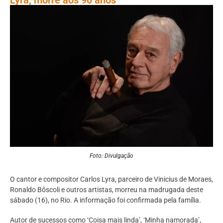
Foto: Divulgação
O cantor e compositor Carlos Lyra, parceiro de Vinicius de Moraes,
Ronaldo Bôscoli e outros artistas, morreu na madrugada deste
sábado (16), no Rio. A informação foi confirmada pela família.
Autor de sucessos como ‘Coisa mais linda’, ‘Minha namorada’,