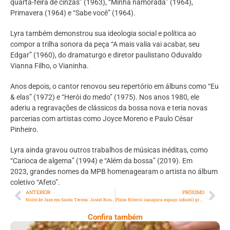
quarta-feira de cinzas” (1963), “Minha namorada” (1964),
Primavera (1964) e “Sabe você” (1964).
Lyra também demonstrou sua ideologia social e política ao
compor a trilha sonora da peça “A mais valia vai acabar, seu
Edgar” (1960), do dramaturgo e diretor paulistano Oduvaldo
Vianna Filho, o Vianinha.
Anos depois, o cantor renovou seu repertório em álbuns como “Eu
& elas” (1972) e “Herói do medo” (1975). Nos anos 1980, ele
aderiu a regravações de clássicos da bossa nova e teria novas
parcerias com artistas como Joyce Moreno e Paulo César
Pinheiro.
Lyra ainda gravou outros trabalhos de músicas inéditas, como
“Carioca de algema” (1994) e “Além da bossa” (2019). Em
2023, grandes nomes da MPB homenagearam o artista no álbum
coletivo “Afeto”.
ANTERIOR
PRÓXIMO
Noite de Jazz em Santa Teresa: Josiel Konrad agita o Explorer Sessions
Plaza Niterói inaugura espaço infantil gratuito com programação especial
Confira também