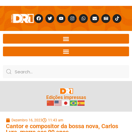
Edições impressas
Dezembro 16, 2023
11:43 am
Cantor e compositor da bossa nova, Carlos
Lyra, morre aos 90 anos