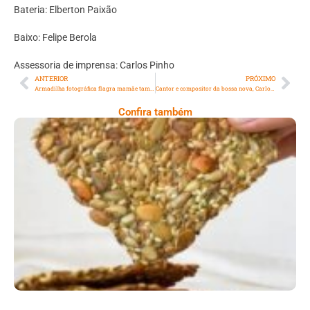
Bateria: Elberton Paixão
Baixo: Felipe Berola
Assessoria de imprensa: Carlos Pinho
ANTERIOR
PRÓXIMO
Armadilha fotográfica flagra mamãe tamanduá-mirim e seu filhote em trilha do Parque Estadual da Serra da Tiririca, em Niterói
Cantor e compositor da bossa nova, Carlos Lyra, morre aos 90 anos
Confira também
Comer Bem: Cracker De Sementes