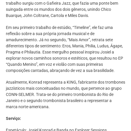
trabalho surgiu com o Gafieira Jazz, que fazia uma ponte bem
suingada entre os mundos dos dois gêneros, unindo Chico
Buarque, John Coltrane, Cartola e Miles Davis.
Em seu primeiro trabalho de estúdio, “Timeline”, ele faz uma
reflexão sobre a sua própria jornada musical e de
amadurecimento. Já no segundo, “Mais Amor”, retrata sete
diferentes tipos de sentimento: Eros, Mania, Philia, Ludus, Ágape,
Pragma e Philautia. Esse mergulho pessoal inspirou Josiel a
explorar novos caminhos sonoros e estéticos, que resultou no EP
“Quando Menino”, em voz e violão com suas primeiras
composições cantadas, abraçando de vez a sua brasilidade.
Atualmente, Konrad representa a KING, fabricante dos trombones
jazzísticos mais conceituadas no mundo, que pertence ao grupo
CONN-SELMER. Trata-se do primeiro trombonista do Rio de
Janeiro e o segundo trombonista brasileiro a representar a
marca norte-americana.
Serviço:
Espetáculo: Josiel Konrad e Banda no Explorer Sessions