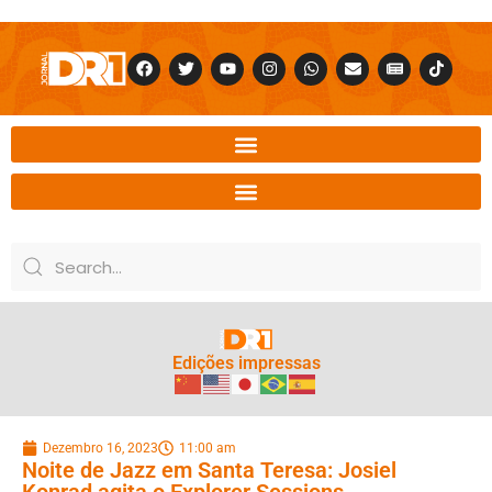
Edições impressas
Dezembro 16, 2023
11:00 am
Noite de Jazz em Santa Teresa: Josiel
Konrad agita o Explorer Sessions