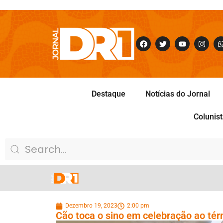
Destaque
Notícias do Jornal
Colunis
Dezembro 19, 2023
2:00 pm
Cão toca o sino em celebração ao tér