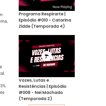
Now Playing
Programa Respirarte |
om
Episódio #010 - Catarina
tema,
Zidde (Temporada 4)
a
al.
Vozes, Lutas e
83%
Resistências | Episódio
#008 - Nei Machado
nte
(Temporada 2)