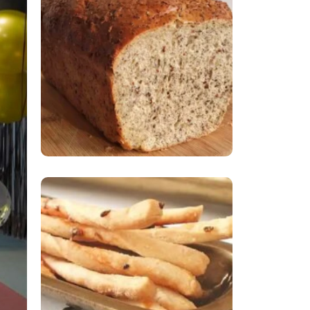
Comer Bem: Pão Low
Carb
Comer Bem:
Palitinhos De Cebola
E Salsa