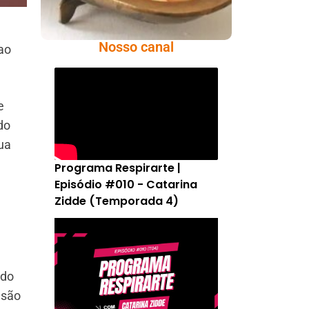
Nosso canal
ao
e
do
ua
Programa Respirarte |
Episódio #010 - Catarina
Zidde (Temporada 4)
 do
usão