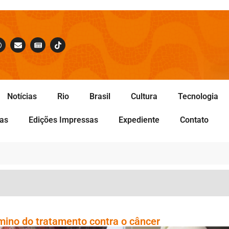
Notícias
Rio
Brasil
Cultura
Tecnologia
tas
Edições Impressas
Expediente
Contato
mino do tratamento contra o câncer